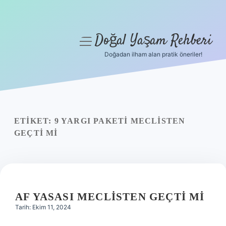
Doğal Yaşam Rehberi
menüyü
aç
Doğadan ilham alan pratik öneriler!
Anasayfa
Gizlilik Politikası
Yasal Uyarı
ETIKET:
9 YARGI PAKETI MECLISTEN
GEÇTI MI
Hakkımızda
AF YASASI MECLISTEN GEÇTI MI
Tarih: Ekim 11, 2024