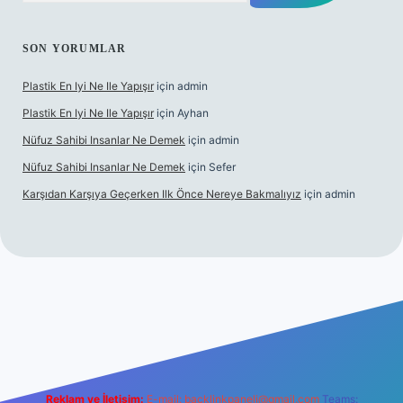
SON YORUMLAR
Plastik En Iyi Ne Ile Yapışır
için
admin
Plastik En Iyi Ne Ile Yapışır
için
Ayhan
Nüfuz Sahibi Insanlar Ne Demek
için
admin
Nüfuz Sahibi Insanlar Ne Demek
için
Sefer
Karşıdan Karşıya Geçerken Ilk Önce Nereye Bakmalıyız
için
admin
ine
Reklam ve İletişim:
E-mail:
backlinkpaneli@gmail.com
Teams: