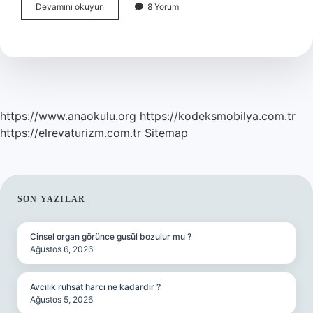
Af
Devamını okuyun
8 Yorum
Yasası
Meclisten
Geçti
Mi
https://www.anaokulu.org
https://kodeksmobilya.com.tr
https://elrevaturizm.com.tr
Sitemap
SIDEBAR
SON YAZILAR
Cinsel organ görünce gusül bozulur mu ?
Ağustos 6, 2026
Avcılık ruhsat harcı ne kadardır ?
Ağustos 5, 2026