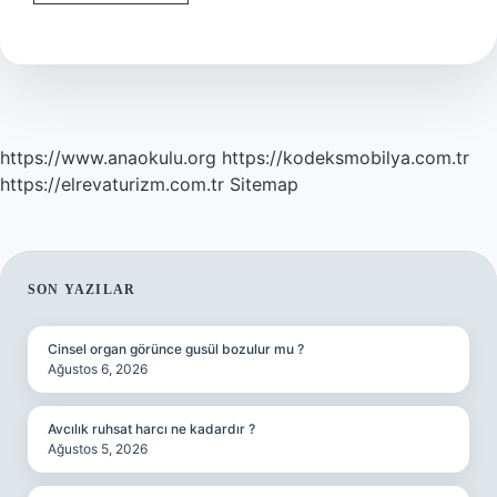
Kahkesi
Malzemeleri
Nelerdir
https://www.anaokulu.org
https://kodeksmobilya.com.tr
https://elrevaturizm.com.tr
Sitemap
SIDEBAR
SON YAZILAR
Cinsel organ görünce gusül bozulur mu ?
Ağustos 6, 2026
Avcılık ruhsat harcı ne kadardır ?
Ağustos 5, 2026