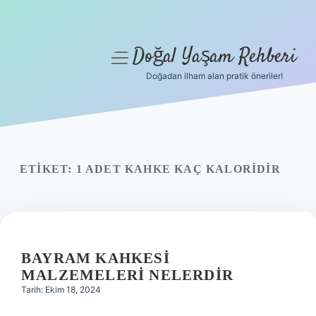
Doğal Yaşam Rehberi
menüyü
aç
Doğadan ilham alan pratik öneriler!
Anasayfa
Gizlilik Politikası
Yasal Uyarı
ETIKET:
1 ADET KAHKE KAÇ KALORIDIR
Hakkımızda
BAYRAM KAHKESI
MALZEMELERI NELERDIR
Tarih: Ekim 18, 2024