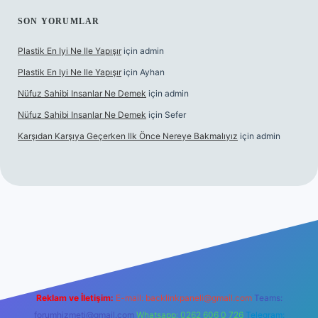
SON YORUMLAR
Plastik En Iyi Ne Ile Yapışır
için
admin
Plastik En Iyi Ne Ile Yapışır
için
Ayhan
Nüfuz Sahibi Insanlar Ne Demek
için
admin
Nüfuz Sahibi Insanlar Ne Demek
için
Sefer
Karşıdan Karşıya Geçerken Ilk Önce Nereye Bakmalıyız
için
admin
line
Reklam ve İletişim:
E-mail:
backlinkpaneli@gmail.com
Teams:
forumhizmeti@gmail.com
Whatsapp: 0262 606 0 726
Telegram: