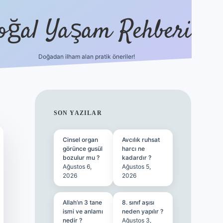
oğal Yaşam Rehberi
Doğadan ilham alan pratik öneriler!
hiltonbet güncel giriş
tulipbet.online
SIDEBAR
SON YAZILAR
Cinsel organ
Avcılık ruhsat
görünce gusül
harcı ne
bozulur mu ?
kadardır ?
Ağustos 6,
Ağustos 5,
2026
2026
Allah’ın 3 tane
8. sınıf aşısı
ismi ve anlamı
neden yapılır ?
nedir ?
Ağustos 3,