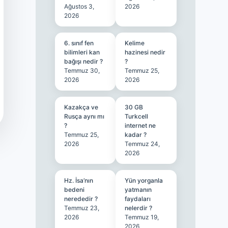
Ağustos 3,
2026
2026
6. sınıf fen
Kelime
bilimleri kan
hazinesi nedir
bağışı nedir ?
?
Temmuz 30,
Temmuz 25,
2026
2026
Kazakça ve
30 GB
Rusça aynı mı
Turkcell
?
internet ne
Temmuz 25,
kadar ?
2026
Temmuz 24,
2026
Hz. İsa’nın
Yün yorganla
bedeni
yatmanın
nerededir ?
faydaları
Temmuz 23,
nelerdir ?
2026
Temmuz 19,
2026