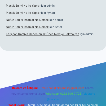
Plastik En Iyi Ne Ile Yapışır
için
admin
Plastik En Iyi Ne Ile Yapışır
için
Ayhan
Nüfuz Sahibi Insanlar Ne Demek
için
admin
Nüfuz Sahibi Insanlar Ne Demek
için
Sefer
Karşıdan Karşıya Geçerken Ilk Önce Nereye Bakmalıyız
için
admin
line
Reklam ve İletişim:
E-mail:
backlinkpaneli@gmail.com
Teams:
forumhizmeti@gmail.com
Whatsapp: 0262 606 0 726
Telegram:
@karabul
Yasal Uyarı:
Sitemiz, 5651 Sayılı Kanun gereğince Bilgi Teknolojileri