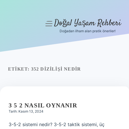
Doğal Yaşam Rehberi
menüyü
aç
Doğadan ilham alan pratik öneriler!
Anasayfa
Gizlilik Politikası
Yasal Uyarı
ETIKET:
352 DIZILIŞI NEDIR
Hakkımızda
3 5 2 NASIL OYNANIR
Tarih: Kasım 13, 2024
3-5-2 sistemi nedir? 3-5-2 taktik sistemi, üç