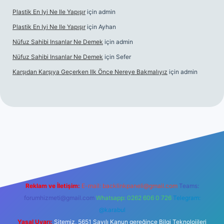
Plastik En Iyi Ne Ile Yapışır
için
admin
Plastik En Iyi Ne Ile Yapışır
için
Ayhan
Nüfuz Sahibi Insanlar Ne Demek
için
admin
Nüfuz Sahibi Insanlar Ne Demek
için
Sefer
Karşıdan Karşıya Geçerken Ilk Önce Nereye Bakmalıyız
için
admin
line
Reklam ve İletişim:
E-mail:
backlinkpaneli@gmail.com
Teams:
forumhizmeti@gmail.com
Whatsapp: 0262 606 0 726
Telegram:
@karabul
Yasal Uyarı:
Sitemiz, 5651 Sayılı Kanun gereğince Bilgi Teknolojileri