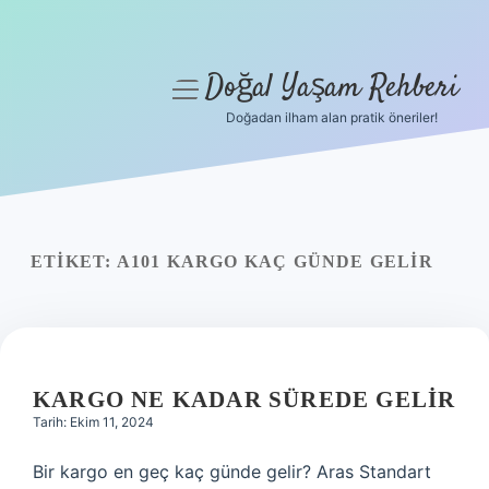
Doğal Yaşam Rehberi
menüyü
aç
Doğadan ilham alan pratik öneriler!
Anasayfa
Gizlilik Politikası
Yasal Uyarı
ETIKET:
A101 KARGO KAÇ GÜNDE GELIR
Hakkımızda
KARGO NE KADAR SÜREDE GELIR
Tarih: Ekim 11, 2024
Bir kargo en geç kaç günde gelir? Aras Standart