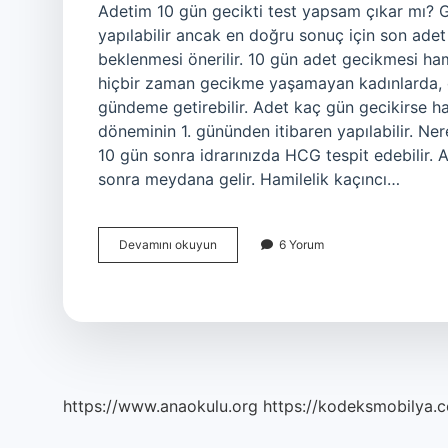
Adetim 10 gün gecikti test yapsam çıkar mı? G
yapılabilir ancak en doğru sonuç için son adet
beklenmesi önerilir. 10 gün adet gecikmesi ham
hiçbir zaman gecikme yaşamayan kadınlarda, o
gündeme getirebilir. Adet kaç gün gecikirse ham
döneminin 1. gününden itibaren yapılabilir. Ne
10 gün sonra idrarınızda HCG tespit edebilir. 
sonra meydana gelir. Hamilelik kaçıncı…
10
Devamını okuyun
6 Yorum
Gün
Adet
Gecikmesinde
Gebelik
Belli
Olur
Mu
https://www.anaokulu.org
https://kodeksmobilya.c