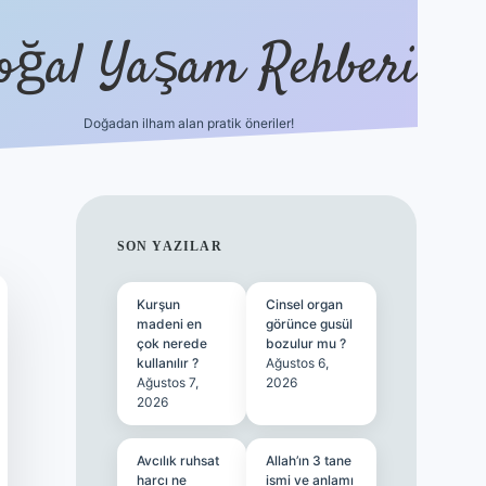
oğal Yaşam Rehberi
Doğadan ilham alan pratik öneriler!
hiltonbet güncel giriş
tuli
SIDEBAR
SON YAZILAR
Kurşun
Cinsel organ
madeni en
görünce gusül
çok nerede
bozulur mu ?
kullanılır ?
Ağustos 6,
Ağustos 7,
2026
2026
Avcılık ruhsat
Allah’ın 3 tane
harcı ne
ismi ve anlamı