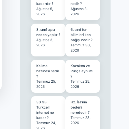
kadardır ?
nedir ?
Ağustos 5,
Ağustos 3,
2026
2026
8. sınıf aşısı
6. sınıf fen
neden yapılır ?
bilimleri kan
Ağustos 3,
bağışı nedir ?
2026
Temmuz 30,
2026
Kelime
Kazakça ve
hazinesi nedir
Rusça aynı mı
?
?
Temmuz 25,
Temmuz 25,
2026
2026
30 GB
Hz. İsa’nın
Turkcell
bedeni
internet ne
nerededir ?
kadar ?
Temmuz 23,
Temmuz 24,
2026
2026