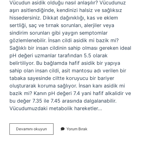
Vücudun asidik olduğu nasıl anlaşılır? Vücudunuz
aşırı asitlendiğinde, kendinizi halsiz ve sağlıksız
hissedersiniz. Dikkat dağınıklığı, kas ve eklem
sertliği, saç ve tırnak sorunları, alerjiler veya
sindirim sorunları gibi yaygın semptomlar
gözlemlenebilir. İnsan cildi asidik mi bazik mi?
Sağlıklı bir insan cildinin sahip olması gereken ideal
pH değeri uzmanlar tarafından 5.5 olarak
belirtiliyor. Bu bağlamda hafif asidik bir yapıya
sahip olan insan cildi, asit mantosu adı verilen bir
tabaka sayesinde ciltte koruyucu bir bariyer
oluşturarak koruma sağlıyor. İnsan kanı asidik mi
bazik mi? Kanın pH değeri 7.4 yani hafif alkalidir ve
bu değer 7.35 ile 7.45 arasında dalgalanabilir.
Vücudumuzdaki metabolik hareketler…
Insan
Devamını okuyun
Yorum Bırak
Vücudu
Asidik