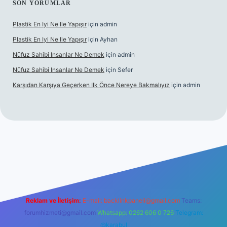
SON YORUMLAR
Plastik En Iyi Ne Ile Yapışır
için
admin
Plastik En Iyi Ne Ile Yapışır
için
Ayhan
Nüfuz Sahibi Insanlar Ne Demek
için
admin
Nüfuz Sahibi Insanlar Ne Demek
için
Sefer
Karşıdan Karşıya Geçerken Ilk Önce Nereye Bakmalıyız
için
admin
line
Reklam ve İletişim:
E-mail:
backlinkpaneli@gmail.com
Teams:
forumhizmeti@gmail.com
Whatsapp: 0262 606 0 726
Telegram:
@karabul