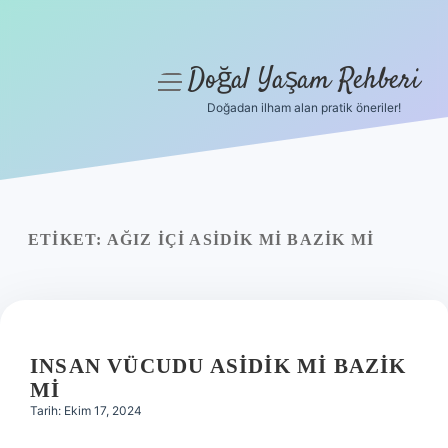
Doğal Yaşam Rehberi
menüyü
aç
Doğadan ilham alan pratik öneriler!
Anasayfa
Gizlilik Politikası
Yasal Uyarı
ETIKET:
AĞIZ IÇI ASIDIK MI BAZIK MI
Hakkımızda
INSAN VÜCUDU ASIDIK MI BAZIK
MI
Tarih: Ekim 17, 2024