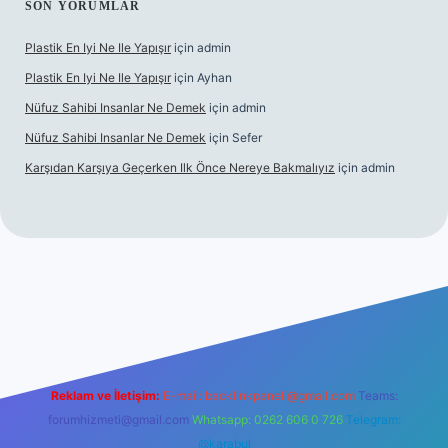
SON YORUMLAR
Plastik En Iyi Ne Ile Yapışır
için
admin
Plastik En Iyi Ne Ile Yapışır
için
Ayhan
Nüfuz Sahibi Insanlar Ne Demek
için
admin
Nüfuz Sahibi Insanlar Ne Demek
için
Sefer
Karşıdan Karşıya Geçerken Ilk Önce Nereye Bakmalıyız
için
admin
line
Reklam ve İletişim:
E-mail:
backlinkpaneli@gmail.com
Teams:
forumhizmeti@gmail.com
Whatsapp: 0262 606 0 726
Telegram:
@karabul