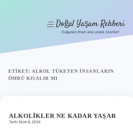
Doğal Yaşam Rehberi
menüyü
aç
Doğadan ilham alan pratik öneriler!
Anasayfa
Gizlilik Politikası
Yasal Uyarı
ETIKET:
ALKOL TÜKETEN INSANLARIN
ÖMRÜ KISALIR MI
Hakkımızda
ALKOLIKLER NE KADAR YAŞAR
Tarih: Ekim 9, 2024