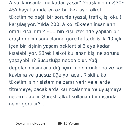
Alkolik insanlar ne kadar yaşar? Yetişkinlerin %30-
45’i hayatlarında en az bir kez aşırı alkol
tüketimine bağlı bir sorunla (yasal, trafik, iş, okul)
karşılaşıyor. Yılda 200. Alkol tüketen insanların
ömrü kısalır mı? 600 bin kişi üzerinde yapılan bir
araştırmanın sonuçlarına göre haftada 5 ila 10 içki
içen bir kişinin yaşam beklentisi 6 aya kadar
kısalabiliyor. Sürekli alkol kullanan kişi ne sorunu
yaşayabilir? Susuzluğa neden olur. Yağ
depolanmasını artırdığı için kilo sorunlarına ve kas
kaybına ve güçsüzlüğe yol açar. Riskli alkol
tüketimi sinir sistemine zarar verir ve ellerde
titremeye, bacaklarda karıncalanma ve uyuşmaya
neden olabilir. Sürekli alkol kullanan bir insanda
neler görülür?…
Alkolikler
Devamını okuyun
12 Yorum
Ne
Kadar