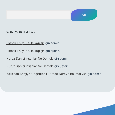
Arama
SON YORUMLAR
Plastik En Iyi Ne Ile Yapışır
için
admin
Plastik En Iyi Ne Ile Yapışır
için
Ayhan
Nüfuz Sahibi Insanlar Ne Demek
için
admin
Nüfuz Sahibi Insanlar Ne Demek
için
Sefer
Karşıdan Karşıya Geçerken Ilk Önce Nereye Bakmalıyız
için
admin
ne