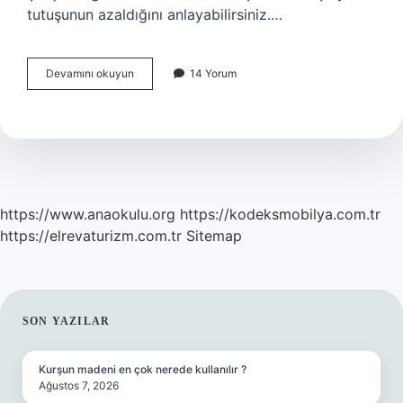
tutuşunun azaldığını anlayabilirsiniz.…
Amortisör
Devamını okuyun
14 Yorum
Zamanla
Yumuşar
Mı
https://www.anaokulu.org
https://kodeksmobilya.com.tr
https://elrevaturizm.com.tr
Sitemap
SIDEBAR
SON YAZILAR
Kurşun madeni en çok nerede kullanılır ?
Ağustos 7, 2026