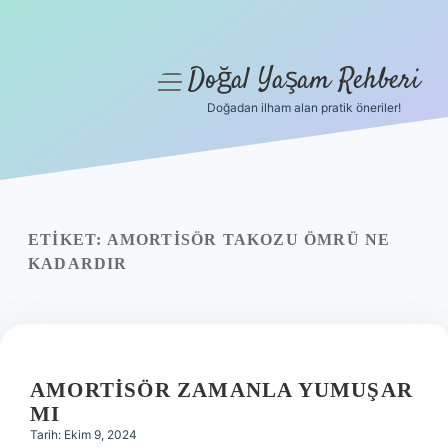
Doğal Yaşam Rehberi
menüyü
aç
Doğadan ilham alan pratik öneriler!
Anasayfa
Gizlilik Politikası
Yasal Uyarı
ETIKET:
AMORTISÖR TAKOZU ÖMRÜ NE
KADARDIR
Hakkımızda
AMORTISÖR ZAMANLA YUMUŞAR
MI
Tarih: Ekim 9, 2024