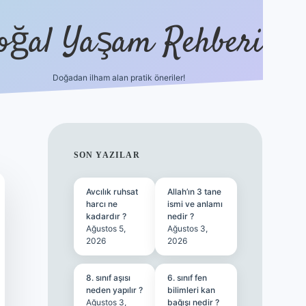
oğal Yaşam Rehberi
Doğadan ilham alan pratik öneriler!
hiltonbet güncel giriş
tulipbet.online
SIDEBAR
SON YAZILAR
Avcılık ruhsat
Allah’ın 3 tane
harcı ne
ismi ve anlamı
kadardır ?
nedir ?
Ağustos 5,
Ağustos 3,
2026
2026
8. sınıf aşısı
6. sınıf fen
neden yapılır ?
bilimleri kan
Ağustos 3,
bağışı nedir ?