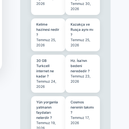
2026
Temmuz 30,
2026
Kelime
Kazakça ve
hazinesi nedir
Rusça aynı mı
?
?
Temmuz 25,
Temmuz 25,
2026
2026
30 GB
Hz. İsa’nın
Turkcell
bedeni
internet ne
nerededir ?
kadar ?
Temmuz 23,
Temmuz 24,
2026
2026
Yün yorganla
Cosmos
yatmanın
nerenin takımı
faydaları
?
nelerdir ?
Temmuz 17,
Temmuz 19,
2026
2026