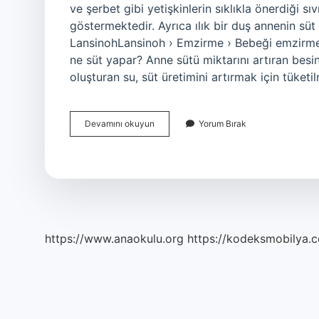
ve şerbet gibi yetişkinlerin sıklıkla önerdiği sı
göstermektedir. Ayrıca ılık bir duş annenin süt 
LansinohLansinoh › Emzirme › Bebeği emzirm
ne süt yapar? Anne sütü miktarını artıran besi
oluşturan su, süt üretimini artırmak için tüketi
Anne
Devamını okuyun
Yorum Bırak
Sütü
En
Hızlı
Ne
Artırır
https://www.anaokulu.org
https://kodeksmobilya.c