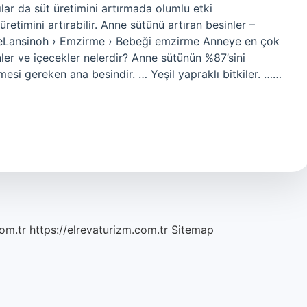
vılar da süt üretimini artırmada olumlu etki
üretimini artırabilir. Anne sütünü artıran besinler –
eLansinoh › Emzirme › Bebeği emzirme Anneye en çok
nler ve içecekler nelerdir? Anne sütünün %87’sini
lmesi gereken ana besindir. … Yeşil yapraklı bitkiler. ……
om.tr
https://elrevaturizm.com.tr
Sitemap