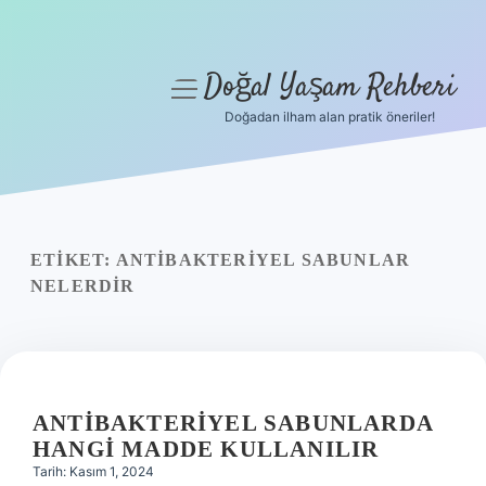
Doğal Yaşam Rehberi
menüyü
aç
Doğadan ilham alan pratik öneriler!
Anasayfa
Gizlilik Politikası
Yasal Uyarı
ETIKET:
ANTIBAKTERIYEL SABUNLAR
NELERDIR
Hakkımızda
ANTIBAKTERIYEL SABUNLARDA
HANGI MADDE KULLANILIR
Tarih: Kasım 1, 2024