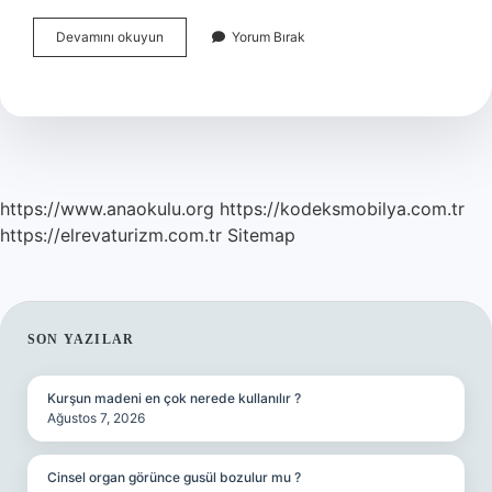
Antibakteriyel
Devamını okuyun
Yorum Bırak
Sabunlarda
Hangi
Madde
Kullanılır
https://www.anaokulu.org
https://kodeksmobilya.com.tr
https://elrevaturizm.com.tr
Sitemap
SIDEBAR
SON YAZILAR
Kurşun madeni en çok nerede kullanılır ?
Ağustos 7, 2026
Cinsel organ görünce gusül bozulur mu ?