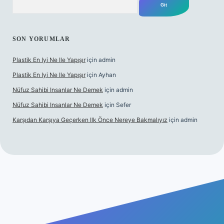
SON YORUMLAR
Plastik En Iyi Ne Ile Yapışır
için
admin
Plastik En Iyi Ne Ile Yapışır
için
Ayhan
Nüfuz Sahibi Insanlar Ne Demek
için
admin
Nüfuz Sahibi Insanlar Ne Demek
için
Sefer
Karşıdan Karşıya Geçerken Ilk Önce Nereye Bakmalıyız
için
admin
ne