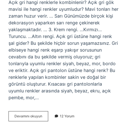
Açık gri hangi renklerle kombinlenir? Açık gri gök
mavisi ile hangi renkler uyumludur? Mavi tonları her
zaman huzur verir. … Sarı Günümüzde birçok kişi
dekorasyon yaparken sarı renge çekinerek
yaklaşmaktadır. … 3. Krem rengi. …Kırmızı…
Turuncu. …Altın rengi. Açık gri üstüne hangi renk
şal gider? Bu şekilde hiçbir sorun yaşamazsınız. Gri
elbiseye hangi renk eşarp yakışır sorusunun
cevabını da bu şekilde vermiş oluyoruz; gri
tonlarıyla uyumlu renkler siyah, beyaz, mor, bordo
ve eriktir. Açık gri pantolon üstüne hangi renk? Bu
renklerle yapılan kombinler sakin ve doğal bir
görüntü oluşturur. Kısacası gri pantolonlarla
uyumlu renkler arasında siyah, beyaz, ekru, açık
pembe, mor,…
Açık
Devamını okuyun
12 Yorum
Gri
Nasıl