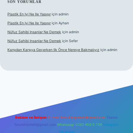
SON YORUMLAR
Plastik En Iyi Ne Ile Yapışır
için
admin
Plastik En Iyi Ne Ile Yapışır
için
Ayhan
Nüfuz Sahibi Insanlar Ne Demek
için
admin
Nüfuz Sahibi Insanlar Ne Demek
için
Sefer
Karşıdan Karşıya Geçerken Ilk Önce Nereye Bakmalıyız
için
admin
line
Reklam ve İletişim:
E-mail:
backlinkpaneli@gmail.com
Teams:
forumhizmeti@gmail.com
Whatsapp: 0262 606 0 726
Telegram:
@karabul