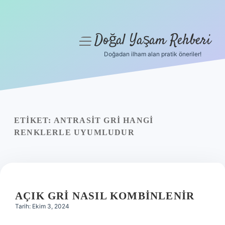
Doğal Yaşam Rehberi
menüyü
aç
Doğadan ilham alan pratik öneriler!
Anasayfa
Gizlilik Politikası
Yasal Uyarı
ETIKET:
ANTRASIT GRI HANGI
RENKLERLE UYUMLUDUR
Hakkımızda
AÇIK GRI NASIL KOMBINLENIR
Tarih: Ekim 3, 2024