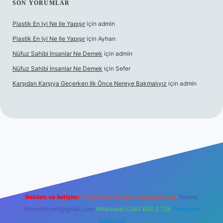
SON YORUMLAR
Plastik En Iyi Ne Ile Yapışır
için
admin
Plastik En Iyi Ne Ile Yapışır
için
Ayhan
Nüfuz Sahibi Insanlar Ne Demek
için
admin
Nüfuz Sahibi Insanlar Ne Demek
için
Sefer
Karşıdan Karşıya Geçerken Ilk Önce Nereye Bakmalıyız
için
admin
line
Reklam ve İletişim:
E-mail:
backlinkpaneli@gmail.com
Teams:
forumhizmeti@gmail.com
Whatsapp: 0262 606 0 726
Telegram:
@karabul