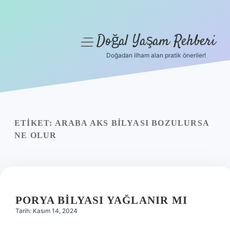
Doğal Yaşam Rehberi
menüyü
aç
Doğadan ilham alan pratik öneriler!
Anasayfa
Gizlilik Politikası
Yasal Uyarı
ETIKET:
ARABA AKS BILYASI BOZULURSA
NE OLUR
Hakkımızda
PORYA BILYASI YAĞLANIR MI
Tarih: Kasım 14, 2024