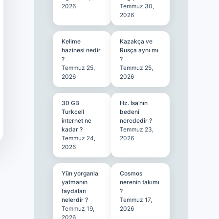
2026
Temmuz 30,
2026
Kelime
Kazakça ve
hazinesi nedir
Rusça aynı mı
?
?
Temmuz 25,
Temmuz 25,
2026
2026
30 GB
Hz. İsa’nın
Turkcell
bedeni
internet ne
nerededir ?
kadar ?
Temmuz 23,
Temmuz 24,
2026
2026
Yün yorganla
Cosmos
yatmanın
nerenin takımı
faydaları
?
nelerdir ?
Temmuz 17,
Temmuz 19,
2026
2026