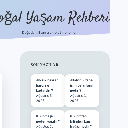
oğal Yaşam Rehberi
Doğadan ilham alan pratik öneriler!
hiltonbet güncel giriş
tulipbet.online
SIDEBAR
SON YAZILAR
Avcılık ruhsat
Allah’ın 3 tane
harcı ne
ismi ve anlamı
kadardır ?
nedir ?
Ağustos 5,
Ağustos 3,
2026
2026
8. sınıf aşısı
6. sınıf fen
neden yapılır ?
bilimleri kan
Ağustos 3,
bağışı nedir ?