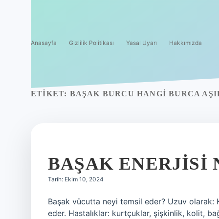
Anasayfa
Gizlilik Politikası
Yasal Uyarı
Hakkımızda
ETIKET:
BAŞAK BURCU HANGI BURCA AŞI
BAŞAK ENERJISI 
Tarih: Ekim 10, 2024
Başak vücutta neyi temsil eder? Uzuv olarak: K
eder. Hastalıklar: kurtçuklar, şişkinlik, kolit, b