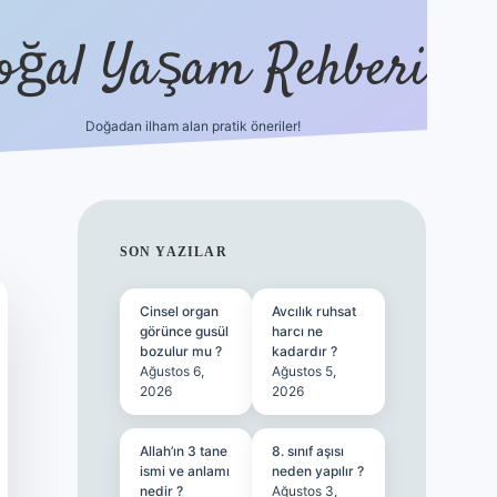
oğal Yaşam Rehberi
Doğadan ilham alan pratik öneriler!
hiltonbet güncel giriş
tulipbet.online
SIDEBAR
SON YAZILAR
Cinsel organ
Avcılık ruhsat
görünce gusül
harcı ne
bozulur mu ?
kadardır ?
Ağustos 6,
Ağustos 5,
2026
2026
Allah’ın 3 tane
8. sınıf aşısı
ismi ve anlamı
neden yapılır ?
nedir ?
Ağustos 3,