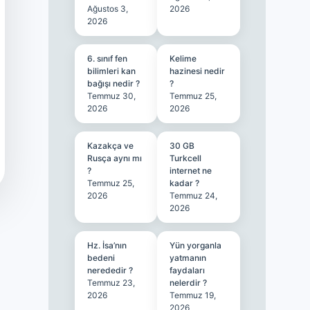
Ağustos 3,
2026
2026
6. sınıf fen
Kelime
bilimleri kan
hazinesi nedir
bağışı nedir ?
?
Temmuz 30,
Temmuz 25,
2026
2026
Kazakça ve
30 GB
Rusça aynı mı
Turkcell
?
internet ne
Temmuz 25,
kadar ?
2026
Temmuz 24,
2026
Hz. İsa’nın
Yün yorganla
bedeni
yatmanın
nerededir ?
faydaları
Temmuz 23,
nelerdir ?
2026
Temmuz 19,
2026