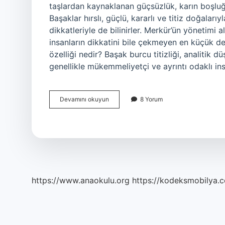
taşlardan kaynaklanan güçsüzlük, karın boşlu
Başaklar hırslı, güçlü, kararlı ve titiz doğaları
dikkatleriyle de bilinirler. Merkür’ün yönetimi a
insanların dikkatini bile çekmeyen en küçük de
özelliği nedir? Başak burcu titizliği, analitik d
genellikle mükemmeliyetçi ve ayrıntı odaklı i
Başak
Devamını okuyun
8 Yorum
Enerjisi
Nedir
https://www.anaokulu.org
https://kodeksmobilya.c