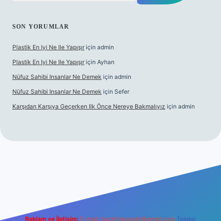
SON YORUMLAR
Plastik En Iyi Ne Ile Yapışır
için
admin
Plastik En Iyi Ne Ile Yapışır
için
Ayhan
Nüfuz Sahibi Insanlar Ne Demek
için
admin
Nüfuz Sahibi Insanlar Ne Demek
için
Sefer
Karşıdan Karşıya Geçerken Ilk Önce Nereye Bakmalıyız
için
admin
ine
Reklam ve İletişim:
E-mail:
backlinkpaneli@gmail.com
Teams: