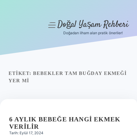
Doğal Yaşam Rehberi
menüyü
aç
Doğadan ilham alan pratik öneriler!
Anasayfa
Gizlilik Politikası
Yasal Uyarı
ETIKET:
BEBEKLER TAM BUĞDAY EKMEĞI
YER MI
Hakkımızda
6 AYLIK BEBEĞE HANGI EKMEK
VERILIR
Tarih: Eylül 17, 2024