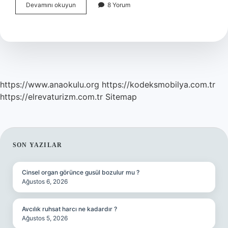
6
Devamını okuyun
8 Yorum
Aylık
Bebeğe
Hangi
Ekmek
Verilir
https://www.anaokulu.org
https://kodeksmobilya.com.tr
https://elrevaturizm.com.tr
Sitemap
SIDEBAR
SON YAZILAR
Cinsel organ görünce gusül bozulur mu ?
Ağustos 6, 2026
Avcılık ruhsat harcı ne kadardır ?
Ağustos 5, 2026