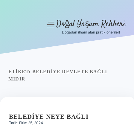
Doğal Yaşam Rehberi
menüyü
aç
Doğadan ilham alan pratik öneriler!
Anasayfa
Gizlilik Politikası
Yasal Uyarı
ETIKET:
BELEDIYE DEVLETE BAĞLI
MIDIR
Hakkımızda
BELEDIYE NEYE BAĞLI
Tarih: Ekim 25, 2024