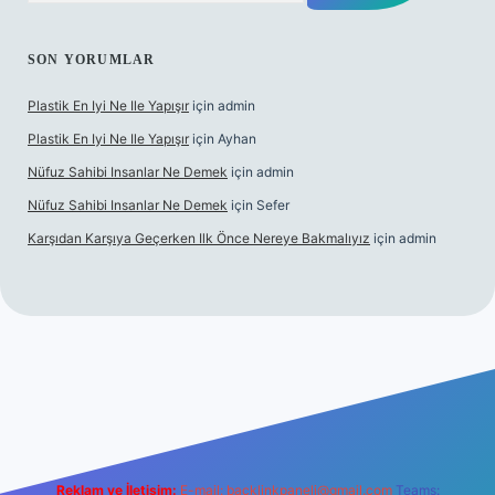
SON YORUMLAR
Plastik En Iyi Ne Ile Yapışır
için
admin
Plastik En Iyi Ne Ile Yapışır
için
Ayhan
Nüfuz Sahibi Insanlar Ne Demek
için
admin
Nüfuz Sahibi Insanlar Ne Demek
için
Sefer
Karşıdan Karşıya Geçerken Ilk Önce Nereye Bakmalıyız
için
admin
el giriş
tulipbet.online
Reklam ve İletişim:
E-mail:
backlinkpaneli@gmail.com
Teams: