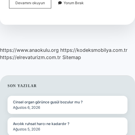
Belediye
Devamını okuyun
Yorum Bırak
Neye
Bağlı
https://www.anaokulu.org
https://kodeksmobilya.com.tr
https://elrevaturizm.com.tr
Sitemap
SIDEBAR
SON YAZILAR
Cinsel organ görünce gusül bozulur mu ?
Ağustos 6, 2026
Avcılık ruhsat harcı ne kadardır ?
Ağustos 5, 2026