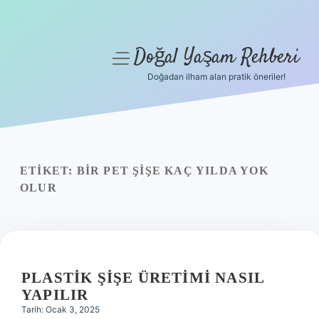
Doğal Yaşam Rehberi
menüyü
aç
Doğadan ilham alan pratik öneriler!
Anasayfa
Gizlilik Politikası
Yasal Uyarı
ETIKET:
BIR PET ŞIŞE KAÇ YILDA YOK
OLUR
Hakkımızda
PLASTIK ŞIŞE ÜRETIMI NASIL
YAPILIR
Tarih: Ocak 3, 2025