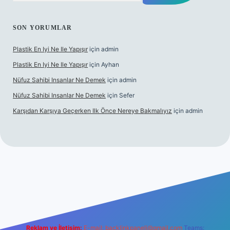
SON YORUMLAR
Plastik En Iyi Ne Ile Yapışır
için
admin
Plastik En Iyi Ne Ile Yapışır
için
Ayhan
Nüfuz Sahibi Insanlar Ne Demek
için
admin
Nüfuz Sahibi Insanlar Ne Demek
için
Sefer
Karşıdan Karşıya Geçerken Ilk Önce Nereye Bakmalıyız
için
admin
el giriş
tulipbet.online
Reklam ve İletişim:
E-mail:
backlinkpaneli@gmail.com
Teams: