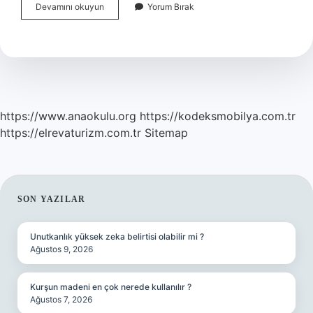
Plastik
Devamını okuyun
Yorum Bırak
Şişe
Üretimi
Nasıl
Yapılır
https://www.anaokulu.org
https://kodeksmobilya.com.tr
https://elrevaturizm.com.tr
Sitemap
SIDEBAR
SON YAZILAR
Unutkanlık yüksek zeka belirtisi olabilir mi ?
Ağustos 9, 2026
Kurşun madeni en çok nerede kullanılır ?
Ağustos 7, 2026