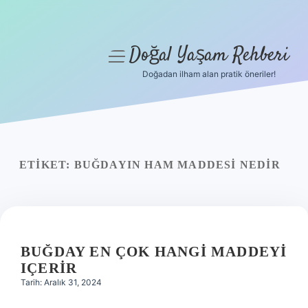
Doğal Yaşam Rehberi
menüyü
aç
Doğadan ilham alan pratik öneriler!
Anasayfa
Gizlilik Politikası
Yasal Uyarı
ETIKET:
BUĞDAYIN HAM MADDESI NEDIR
Hakkımızda
BUĞDAY EN ÇOK HANGI MADDEYI
IÇERIR
Tarih: Aralık 31, 2024