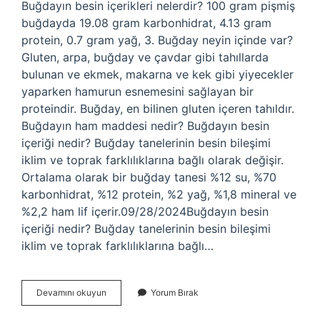
Buğdayın besin içerikleri nelerdir? 100 gram pişmiş
buğdayda 19.08 gram karbonhidrat, 4.13 gram
protein, 0.7 gram yağ, 3. Buğday neyin içinde var?
Gluten, arpa, buğday ve çavdar gibi tahıllarda
bulunan ve ekmek, makarna ve kek gibi yiyecekler
yaparken hamurun esnemesini sağlayan bir
proteindir. Buğday, en bilinen gluten içeren tahıldır.
Buğdayın ham maddesi nedir? Buğdayın besin
içeriği nedir? Buğday tanelerinin besin bileşimi
iklim ve toprak farklılıklarına bağlı olarak değişir.
Ortalama olarak bir buğday tanesi %12 su, %70
karbonhidrat, %12 protein, %2 yağ, %1,8 mineral ve
%2,2 ham lif içerir.09/28/2024Buğdayın besin
içeriği nedir? Buğday tanelerinin besin bileşimi
iklim ve toprak farklılıklarına bağlı…
Buğday
Devamını okuyun
Yorum Bırak
En
Çok