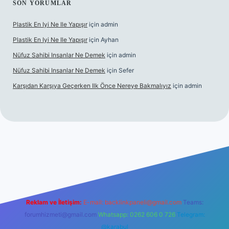
SON YORUMLAR
Plastik En Iyi Ne Ile Yapışır
için
admin
Plastik En Iyi Ne Ile Yapışır
için
Ayhan
Nüfuz Sahibi Insanlar Ne Demek
için
admin
Nüfuz Sahibi Insanlar Ne Demek
için
Sefer
Karşıdan Karşıya Geçerken Ilk Önce Nereye Bakmalıyız
için
admin
nline
Reklam ve İletişim:
E-mail:
backlinkpaneli@gmail.com
Teams:
forumhizmeti@gmail.com
Whatsapp: 0262 606 0 726
Telegram:
@karabul