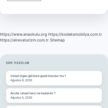
Kalp
Ameliyatında
Kaburga
Kesilir
Mi
https://www.anaokulu.org
https://kodeksmobilya.com.tr
https://elrevaturizm.com.tr
Sitemap
SIDEBAR
SON YAZILAR
Cinsel organ görünce gusül bozulur mu ?
Ağustos 6, 2026
Avcılık ruhsat harcı ne kadardır ?
Ağustos 5, 2026