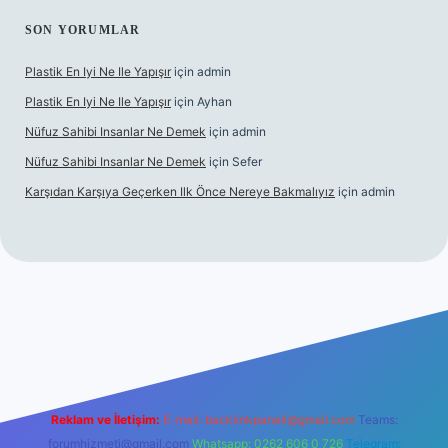
SON YORUMLAR
Plastik En Iyi Ne Ile Yapışır
için
admin
Plastik En Iyi Ne Ile Yapışır
için
Ayhan
Nüfuz Sahibi Insanlar Ne Demek
için
admin
Nüfuz Sahibi Insanlar Ne Demek
için
Sefer
Karşıdan Karşıya Geçerken Ilk Önce Nereye Bakmalıyız
için
admin
cel giriş
tulipbet.online
Reklam ve İletişim:
E-mail:
backlinkpaneli@gmail.com
Teams:
forumhizmeti@gmail.com
Whatsapp: 0262 606 0 726
Telegram: