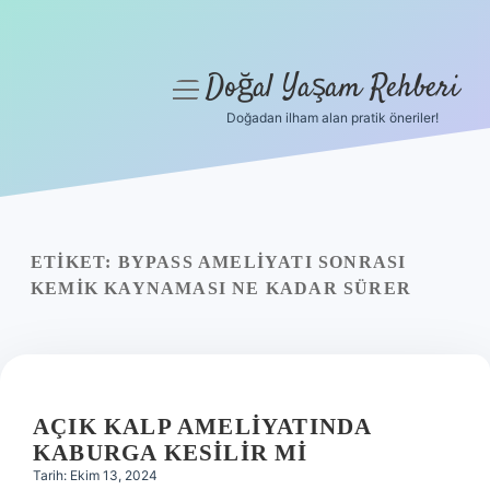
Doğal Yaşam Rehberi
menüyü
aç
Doğadan ilham alan pratik öneriler!
Anasayfa
Gizlilik Politikası
Yasal Uyarı
ETIKET:
BYPASS AMELIYATI SONRASI
KEMIK KAYNAMASI NE KADAR SÜRER
Hakkımızda
AÇIK KALP AMELIYATINDA
KABURGA KESILIR MI
Tarih: Ekim 13, 2024