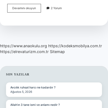
Cehennem
Devamını okuyun
2 Yorum
zebanisi
kaç
tanedir
https://www.anaokulu.org
https://kodeksmobilya.com.tr
https://elrevaturizm.com.tr
Sitemap
SIDEBAR
SON YAZILAR
Avcılık ruhsat harcı ne kadardır ?
Ağustos 5, 2026
Allah’ın 3 tane ismi ve anlamı nedir ?