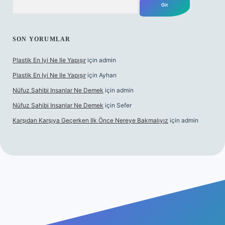
SON YORUMLAR
Plastik En Iyi Ne Ile Yapışır
için
admin
Plastik En Iyi Ne Ile Yapışır
için
Ayhan
Nüfuz Sahibi Insanlar Ne Demek
için
admin
Nüfuz Sahibi Insanlar Ne Demek
için
Sefer
Karşıdan Karşıya Geçerken Ilk Önce Nereye Bakmalıyız
için
admin
ne