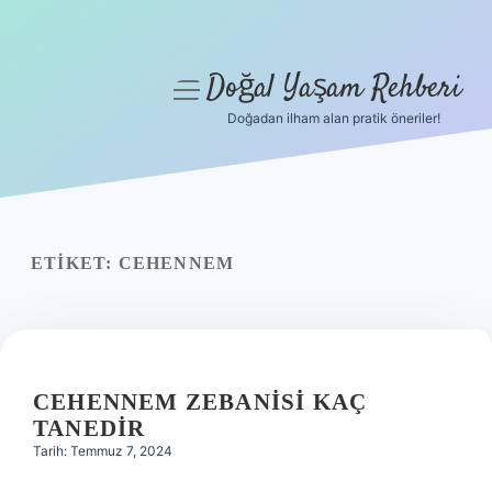
Doğal Yaşam Rehberi
menüyü
aç
Doğadan ilham alan pratik öneriler!
Anasayfa
Gizlilik Politikası
Yasal Uyarı
ETIKET:
CEHENNEM
Hakkımızda
CEHENNEM ZEBANISI KAÇ
TANEDIR
Tarih: Temmuz 7, 2024