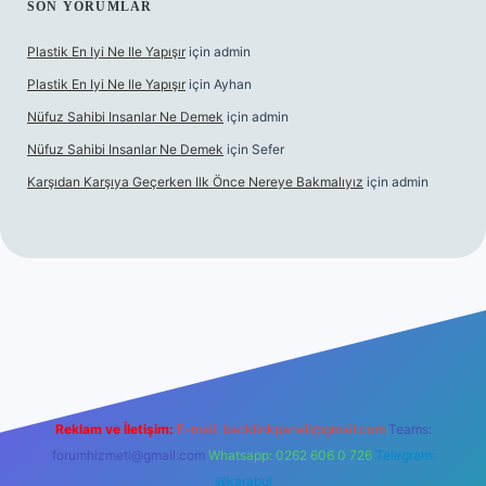
SON YORUMLAR
Plastik En Iyi Ne Ile Yapışır
için
admin
Plastik En Iyi Ne Ile Yapışır
için
Ayhan
Nüfuz Sahibi Insanlar Ne Demek
için
admin
Nüfuz Sahibi Insanlar Ne Demek
için
Sefer
Karşıdan Karşıya Geçerken Ilk Önce Nereye Bakmalıyız
için
admin
el giriş
tulipbet.online
Reklam ve İletişim:
E-mail:
backlinkpaneli@gmail.com
Teams:
forumhizmeti@gmail.com
Whatsapp: 0262 606 0 726
Telegram:
@karabul