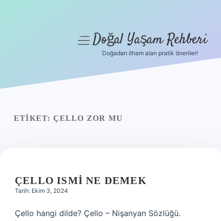
Doğal Yaşam Rehberi
menüyü
aç
Doğadan ilham alan pratik öneriler!
Anasayfa
Gizlilik Politikası
Yasal Uyarı
ETIKET:
ÇELLO ZOR MU
Hakkımızda
ÇELLO ISMI NE DEMEK
Tarih: Ekim 3, 2024
Çello hangi dilde? Çello – Nişanyan Sözlüğü.