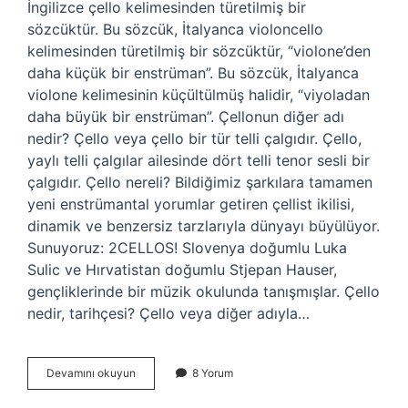
İngilizce çello kelimesinden türetilmiş bir
sözcüktür. Bu sözcük, İtalyanca violoncello
kelimesinden türetilmiş bir sözcüktür, “violone’den
daha küçük bir enstrüman”. Bu sözcük, İtalyanca
violone kelimesinin küçültülmüş halidir, “viyoladan
daha büyük bir enstrüman”. Çellonun diğer adı
nedir? Çello veya çello bir tür telli çalgıdır. Çello,
yaylı telli çalgılar ailesinde dört telli tenor sesli bir
çalgıdır. Çello nereli? Bildiğimiz şarkılara tamamen
yeni enstrümantal yorumlar getiren çellist ikilisi,
dinamik ve benzersiz tarzlarıyla dünyayı büyülüyor.
Sunuyoruz: 2CELLOS! Slovenya doğumlu Luka
Sulic ve Hırvatistan doğumlu Stjepan Hauser,
gençliklerinde bir müzik okulunda tanışmışlar. Çello
nedir, tarihçesi? Çello veya diğer adıyla…
Çello
Devamını okuyun
8 Yorum
Ismi
Ne