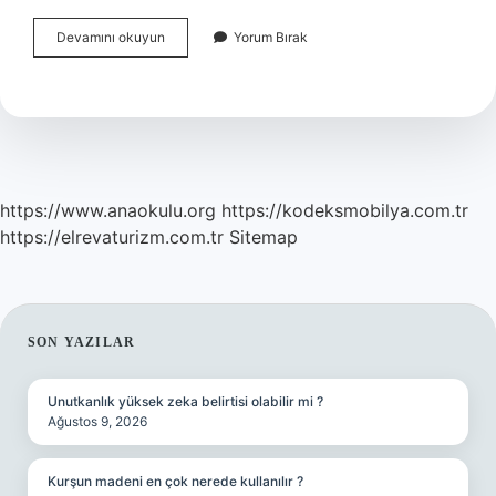
Erken
Devamını okuyun
Yorum Bırak
Çocuklukta
Çevre
Eğitimi
Kaça
Ayrılır
https://www.anaokulu.org
https://kodeksmobilya.com.tr
https://elrevaturizm.com.tr
Sitemap
SIDEBAR
SON YAZILAR
Unutkanlık yüksek zeka belirtisi olabilir mi ?
Ağustos 9, 2026
Kurşun madeni en çok nerede kullanılır ?