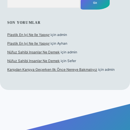
SON YORUMLAR
Plastik En Iyi Ne Ile Yapışır
için
admin
Plastik En Iyi Ne Ile Yapışır
için
Ayhan
Nüfuz Sahibi Insanlar Ne Demek
için
admin
Nüfuz Sahibi Insanlar Ne Demek
için
Sefer
Karşıdan Karşıya Geçerken Ilk Önce Nereye Bakmalıyız
için
admin
ine