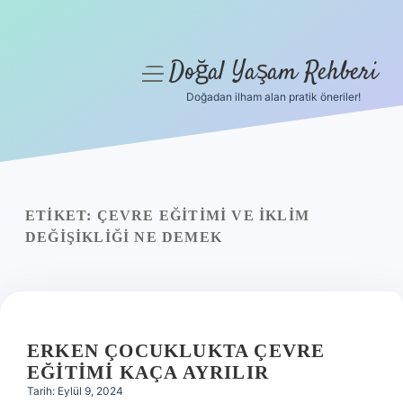
Doğal Yaşam Rehberi
menüyü
aç
Doğadan ilham alan pratik öneriler!
Anasayfa
Gizlilik Politikası
Yasal Uyarı
ETIKET:
ÇEVRE EĞITIMI VE IKLIM
DEĞIŞIKLIĞI NE DEMEK
Hakkımızda
ERKEN ÇOCUKLUKTA ÇEVRE
EĞITIMI KAÇA AYRILIR
Tarih: Eylül 9, 2024