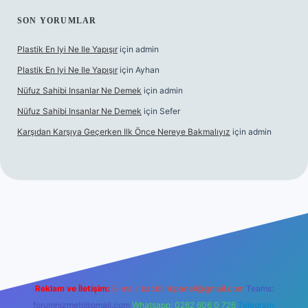
SON YORUMLAR
Plastik En Iyi Ne Ile Yapışır
için
admin
Plastik En Iyi Ne Ile Yapışır
için
Ayhan
Nüfuz Sahibi Insanlar Ne Demek
için
admin
Nüfuz Sahibi Insanlar Ne Demek
için
Sefer
Karşıdan Karşıya Geçerken Ilk Önce Nereye Bakmalıyız
için
admin
el giriş
tulipbet.online
Reklam ve İletişim:
E-mail:
backlinkpaneli@gmail.com
Teams:
forumhizmeti@gmail.com
Whatsapp: 0262 606 0 726
Telegram: