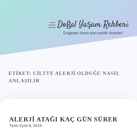
Doğal Yaşam Rehberi
menüyü
aç
Doğadan ilham alan pratik öneriler!
Anasayfa
Gizlilik Politikası
Yasal Uyarı
ETIKET:
CILTTE ALERJI OLDUĞU NASIL
ANLAŞILIR
Hakkımızda
ALERJI ATAĞI KAÇ GÜN SÜRER
Tarih: Eylül 8, 2024