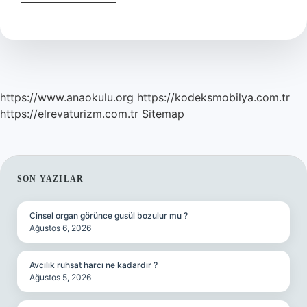
Atağı
Kaç
Gün
Sürer
https://www.anaokulu.org
https://kodeksmobilya.com.tr
https://elrevaturizm.com.tr
Sitemap
SIDEBAR
SON YAZILAR
Cinsel organ görünce gusül bozulur mu ?
Ağustos 6, 2026
Avcılık ruhsat harcı ne kadardır ?
Ağustos 5, 2026