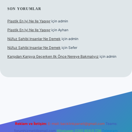
SON YORUMLAR
Plastik En Iyi Ne Ile Yapışır
için
admin
Plastik En Iyi Ne Ile Yapışır
için
Ayhan
Nüfuz Sahibi Insanlar Ne Demek
için
admin
Nüfuz Sahibi Insanlar Ne Demek
için
Sefer
Karşıdan Karşıya Geçerken Ilk Önce Nereye Bakmalıyız
için
admin
line
Reklam ve İletişim:
E-mail:
backlinkpaneli@gmail.com
Teams:
forumhizmeti@gmail.com
Whatsapp: 0262 606 0 726
Telegram: