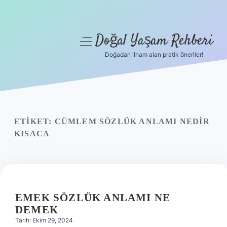
Doğal Yaşam Rehberi
menüyü
aç
Doğadan ilham alan pratik öneriler!
Anasayfa
Gizlilik Politikası
Yasal Uyarı
ETIKET:
CÜMLEM SÖZLÜK ANLAMI NEDIR
KISACA
Hakkımızda
EMEK SÖZLÜK ANLAMI NE
DEMEK
Tarih: Ekim 29, 2024