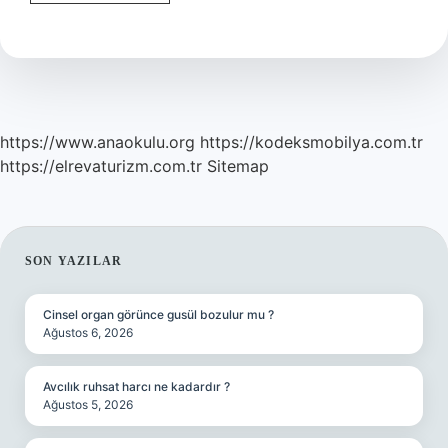
Sözlük
Anlamı
Ne
Demek
https://www.anaokulu.org
https://kodeksmobilya.com.tr
https://elrevaturizm.com.tr
Sitemap
SIDEBAR
SON YAZILAR
Cinsel organ görünce gusül bozulur mu ?
Ağustos 6, 2026
Avcılık ruhsat harcı ne kadardır ?
Ağustos 5, 2026