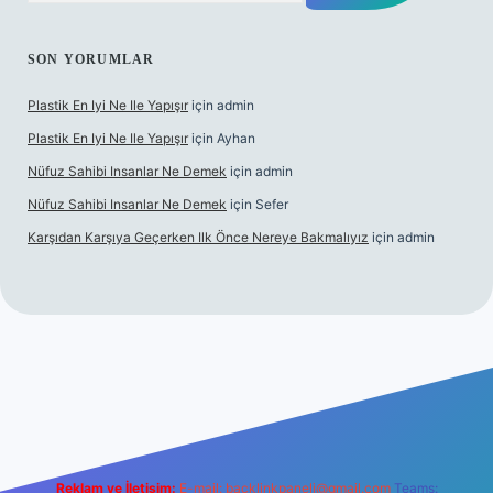
SON YORUMLAR
Plastik En Iyi Ne Ile Yapışır
için
admin
Plastik En Iyi Ne Ile Yapışır
için
Ayhan
Nüfuz Sahibi Insanlar Ne Demek
için
admin
Nüfuz Sahibi Insanlar Ne Demek
için
Sefer
Karşıdan Karşıya Geçerken Ilk Önce Nereye Bakmalıyız
için
admin
ne
Reklam ve İletişim:
E-mail:
backlinkpaneli@gmail.com
Teams: