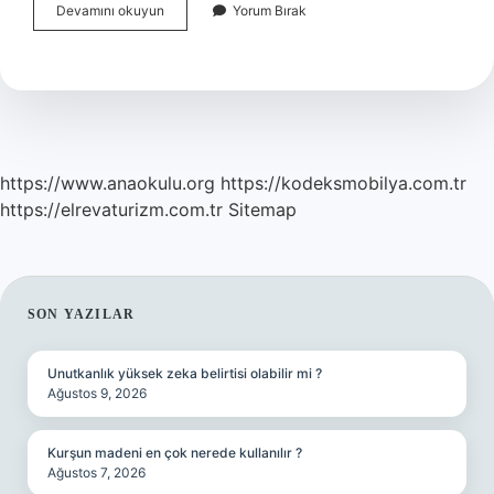
Elini
Devamını okuyun
Yorum Bırak
Çabuk
Tutmak
Atasözü
Mü
Deyim
Mi
https://www.anaokulu.org
https://kodeksmobilya.com.tr
https://elrevaturizm.com.tr
Sitemap
SIDEBAR
SON YAZILAR
Unutkanlık yüksek zeka belirtisi olabilir mi ?
Ağustos 9, 2026
Kurşun madeni en çok nerede kullanılır ?
Ağustos 7, 2026