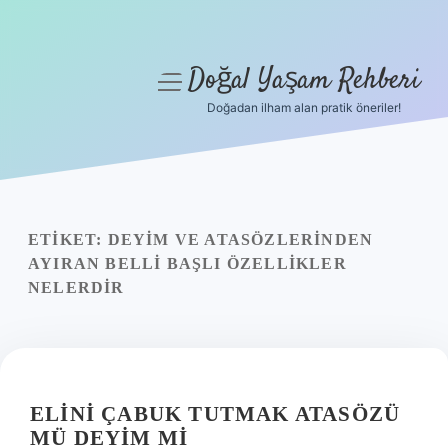
Doğal Yaşam Rehberi
menüyü
aç
Doğadan ilham alan pratik öneriler!
Anasayfa
Gizlilik Politikası
Yasal Uyarı
ETIKET:
DEYIM VE ATASÖZLERINDEN
AYIRAN BELLI BAŞLI ÖZELLIKLER
Hakkımızda
NELERDIR
ELINI ÇABUK TUTMAK ATASÖZÜ
MÜ DEYIM MI