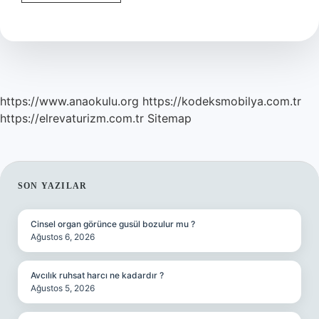
Çabuk
Tutmak
Atasözü
Mü
Deyim
Mi
https://www.anaokulu.org
https://kodeksmobilya.com.tr
https://elrevaturizm.com.tr
Sitemap
SIDEBAR
SON YAZILAR
Cinsel organ görünce gusül bozulur mu ?
Ağustos 6, 2026
Avcılık ruhsat harcı ne kadardır ?
Ağustos 5, 2026