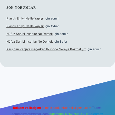
SON YORUMLAR
Plastik En Iyi Ne Ile Yapışır
için
admin
Plastik En Iyi Ne Ile Yapışır
için
Ayhan
Nüfuz Sahibi Insanlar Ne Demek
için
admin
Nüfuz Sahibi Insanlar Ne Demek
için
Sefer
Karşıdan Karşıya Geçerken Ilk Önce Nereye Bakmalıyız
için
admin
el giriş
tulipbet.online
Reklam ve İletişim:
E-mail:
backlinkpaneli@gmail.com
Teams:
forumhizmeti@gmail.com
Whatsapp: 0262 606 0 726
Telegram: