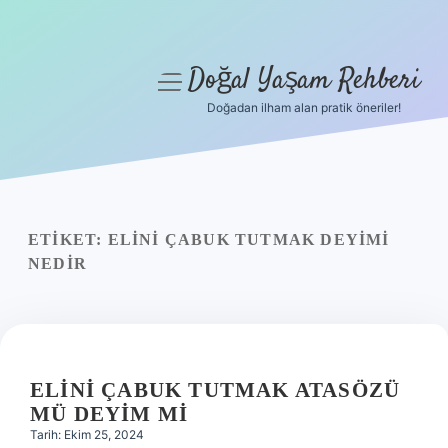
Doğal Yaşam Rehberi
menüyü
aç
Doğadan ilham alan pratik öneriler!
Anasayfa
Gizlilik Politikası
Yasal Uyarı
ETIKET:
ELINI ÇABUK TUTMAK DEYIMI
NEDIR
Hakkımızda
ELINI ÇABUK TUTMAK ATASÖZÜ
MÜ DEYIM MI
Tarih: Ekim 25, 2024