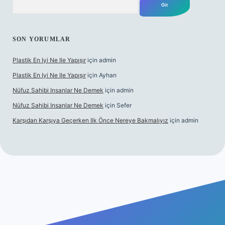
SON YORUMLAR
Plastik En Iyi Ne Ile Yapışır
için
admin
Plastik En Iyi Ne Ile Yapışır
için
Ayhan
Nüfuz Sahibi Insanlar Ne Demek
için
admin
Nüfuz Sahibi Insanlar Ne Demek
için
Sefer
Karşıdan Karşıya Geçerken Ilk Önce Nereye Bakmalıyız
için
admin
ine