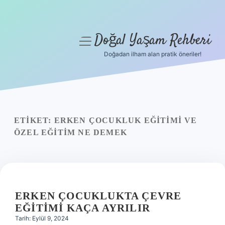
Doğal Yaşam Rehberi
menüyü
aç
Doğadan ilham alan pratik öneriler!
Anasayfa
Gizlilik Politikası
Yasal Uyarı
ETIKET:
ERKEN ÇOCUKLUK EĞITIMI VE
ÖZEL EĞITIM NE DEMEK
Hakkımızda
ERKEN ÇOCUKLUKTA ÇEVRE
EĞITIMI KAÇA AYRILIR
Tarih: Eylül 9, 2024