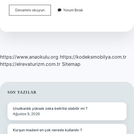
Erken
Devamını okuyun
Yorum Bırak
Çocuklukta
Çevre
Eğitimi
Kaça
Ayrılır
https://www.anaokulu.org
https://kodeksmobilya.com.tr
https://elrevaturizm.com.tr
Sitemap
SIDEBAR
SON YAZILAR
Unutkanlık yüksek zeka belirtisi olabilir mi ?
Ağustos 9, 2026
Kurşun madeni en çok nerede kullanılır ?