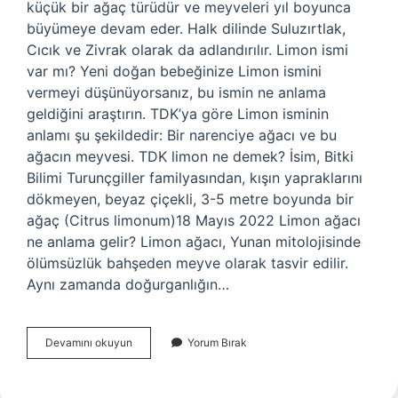
küçük bir ağaç türüdür ve meyveleri yıl boyunca
büyümeye devam eder. Halk dilinde Suluzırtlak,
Cıcık ve Zivrak olarak da adlandırılır. Limon ismi
var mı? Yeni doğan bebeğinize Limon ismini
vermeyi düşünüyorsanız, bu ismin ne anlama
geldiğini araştırın. TDK’ya göre Limon isminin
anlamı şu şekildedir: Bir narenciye ağacı ve bu
ağacın meyvesi. TDK limon ne demek? İsim, Bitki
Bilimi Turunçgiller familyasından, kışın yapraklarını
dökmeyen, beyaz çiçekli, 3-5 metre boyunda bir
ağaç (Citrus limonum)18 Mayıs 2022 Limon ağacı
ne anlama gelir? Limon ağacı, Yunan mitolojisinde
ölümsüzlük bahşeden meyve olarak tasvir edilir.
Aynı zamanda doğurganlığın…
Limon
Devamını okuyun
Yorum Bırak
Ismi
Ne
Anlama