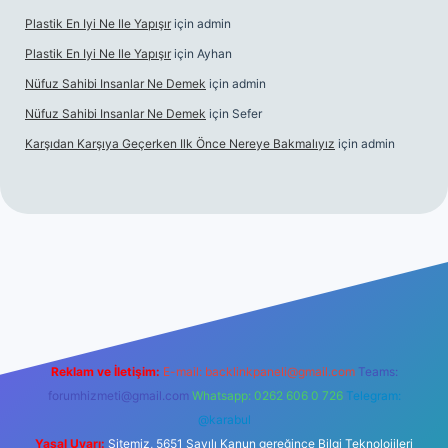
Plastik En Iyi Ne Ile Yapışır
için
admin
Plastik En Iyi Ne Ile Yapışır
için
Ayhan
Nüfuz Sahibi Insanlar Ne Demek
için
admin
Nüfuz Sahibi Insanlar Ne Demek
için
Sefer
Karşıdan Karşıya Geçerken Ilk Önce Nereye Bakmalıyız
için
admin
line
Reklam ve İletişim:
E-mail:
backlinkpaneli@gmail.com
Teams:
forumhizmeti@gmail.com
Whatsapp: 0262 606 0 726
Telegram:
@karabul
Yasal Uyarı:
Sitemiz, 5651 Sayılı Kanun gereğince Bilgi Teknolojileri