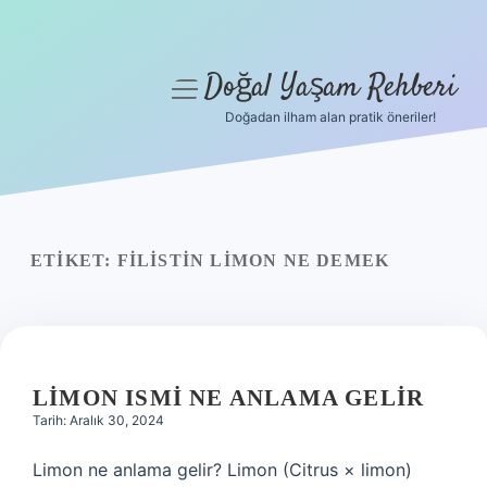
Doğal Yaşam Rehberi
menüyü
aç
Doğadan ilham alan pratik öneriler!
Anasayfa
Gizlilik Politikası
Yasal Uyarı
ETIKET:
FILISTIN LIMON NE DEMEK
Hakkımızda
LIMON ISMI NE ANLAMA GELIR
Tarih: Aralık 30, 2024
Limon ne anlama gelir? Limon (Citrus × limon)