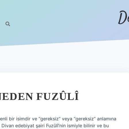
D
NEDEN FUZÛLÎ
enli bir isimdir ve “gereksiz” veya “gereksiz” anlamına
 Divan edebiyat şairi Fuzûlî’nin ismiyle bilinir ve bu