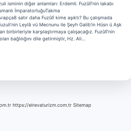
uli isminin diğer anlamları: Erdemli. Fuzûlî’nin lakabı
rapça8 satır daha Fuzûlî kime aşıktı? Bu çalışmada
Fuzuli’nin Leylâ vü Mecnunu ile Şeyh Galib’in Hüsn ü Aşk
n birbirleriyle karşılaştırmaya çalışacağız. Fuzûlî’nin
e olan bağlılığını dile getirmiştir, Hz. Ali…
om.tr
https://elrevaturizm.com.tr
Sitemap