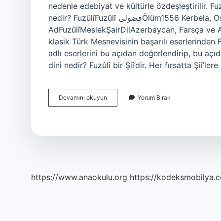
nedenle edebiyat ve kültürle özdeşleştirilir. Fuz
nedir? FuzûlîFuzûlî فضولیÖlüm1556 Kerbela, Osmanlı İmparatorluğuTakma
AdFuzûlîMeslekŞairDilAzerbaycan, Farsça ve A
klasik Türk Mesnevisinin başarılı eserlerinden 
adlı eserlerini bu açıdan değerlendirip, bu açıda
dini nedir? Fuzûlî bir Şiî’dir. Her fırsatta Şiî’ler
Fuzulinin
Devamını okuyun
Yorum Bırak
Ismi
Neden
Fuzûlî
https://www.anaokulu.org
https://kodeksmobilya.c