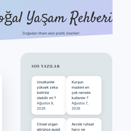
oğal Yaşam Rehberi
Doğadan ilham alan pratik öneriler!
hiltonbet güncel giriş
tulipbet.online
SIDEBAR
SON YAZILAR
Unutkanlık
Kurşun
yüksek zeka
madeni en
belirtisi
çok nerede
olabilir mi ?
kullanılır ?
Ağustos 9,
Ağustos 7,
2026
2026
Cinsel organ
Avcılık ruhsat
görünce gusül
harcı ne