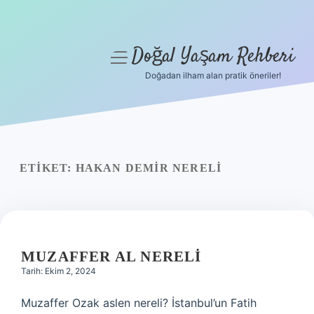
Doğal Yaşam Rehberi
menüyü
aç
Doğadan ilham alan pratik öneriler!
Anasayfa
Gizlilik Politikası
Yasal Uyarı
ETIKET:
HAKAN DEMIR NERELI
Hakkımızda
MUZAFFER AL NERELI
Tarih: Ekim 2, 2024
Muzaffer Ozak aslen nereli? İstanbul’un Fatih