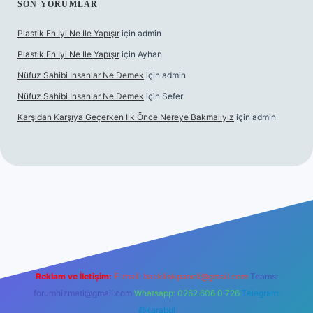
SON YORUMLAR
Plastik En Iyi Ne Ile Yapışır
için
admin
Plastik En Iyi Ne Ile Yapışır
için
Ayhan
Nüfuz Sahibi Insanlar Ne Demek
için
admin
Nüfuz Sahibi Insanlar Ne Demek
için
Sefer
Karşıdan Karşıya Geçerken Ilk Önce Nereye Bakmalıyız
için
admin
l giriş
tulipbet.online
Reklam ve İletişim:
E-mail:
backlinkpaneli@gmail.com
Teams:
forumhizmeti@gmail.com
Whatsapp: 0262 606 0 726
Telegram:
@karabul