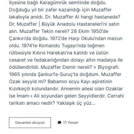
ilçesine bağlı Karagümrük semtinde doğdu.
Doğduğu yıl bir zafer kazandığı için Muzaffer
lakabıyla anıldı. Dr. Muzaffer Al hangi hastanede?
Dr. Muzaffer | Büyük Anadolu Hastaneleri’ni satın
alın. Muzaffer Tekin nereli? 28 Ekim 1950’de
Çankırı’da doğdu. 1972’de Harp Okulu’ndan mezun
oldu. 1974’te Komando Tugayı’nda teğmen
rütbesiyle Kıbrıs Harekatı’na katıldı ve üstün
cesaret ve fedakarlığından dolayı altın madalya ile
ödüllendirildi. Muzaffer Demir nereli? » Biyografi.
1965 yılında Şanlıurfa-Suruç’ta doğdum. Muzaffer
Ozak seyyid mi? Babamın soyu Kayı aşiretinin
Kızılkeçili kolundandır. Annemin ailesi olan Ozaklar
ise İmam-ı Ali soyundan gelen Seyyidlerdir. Cerrahi
tarikatı amacı nedir? Yaklaşık üç yüz…
Muzaffer
Devamını okuyun
11 Yorum
Al
Nereli