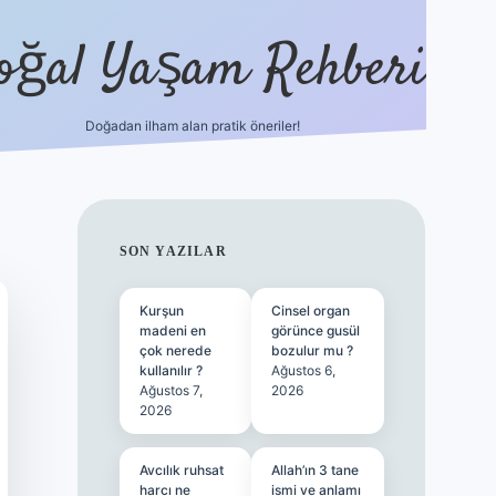
oğal Yaşam Rehberi
Doğadan ilham alan pratik öneriler!
hiltonbet güncel giriş
tulipbet.online
SIDEBAR
SON YAZILAR
Kurşun
Cinsel organ
madeni en
görünce gusül
çok nerede
bozulur mu ?
kullanılır ?
Ağustos 6,
Ağustos 7,
2026
2026
Avcılık ruhsat
Allah’ın 3 tane
harcı ne
ismi ve anlamı