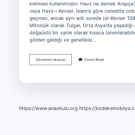
kelimesi kullanılmıştır. Havz ne demek Arapça? Kevser (Arapça: ض الكوثر
veya Havz-ı Kevser, İslam’a göre cennette oldu
geçmez, ancak aynı adlı surede (el-Kevser 108
Mitolojik olarak Tulgar, Orta Asya’da yaşadığı 
doğaüstü bir varlık olarak kısaca tanımlanabilir
gölden geldiği ve genellikle…
Eviz
Devamını okuyun
Yorum Bırak
Ne
Demek
https://www.anaokulu.org
https://kodeksmobilya.c