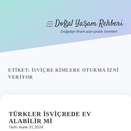
Doğal Yaşam Rehberi
menüyü
aç
Doğadan ilham alan pratik öneriler!
Anasayfa
Gizlilik Politikası
Yasal Uyarı
ETIKET:
İSVIÇRE KIMLERE OTURMA IZNI
VERIYOR
Hakkımızda
TÜRKLER İSVIÇREDE EV
ALABILIR MI
Tarih: Aralık 31, 2024