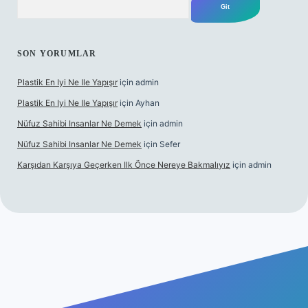
SON YORUMLAR
Plastik En Iyi Ne Ile Yapışır
için
admin
Plastik En Iyi Ne Ile Yapışır
için
Ayhan
Nüfuz Sahibi Insanlar Ne Demek
için
admin
Nüfuz Sahibi Insanlar Ne Demek
için
Sefer
Karşıdan Karşıya Geçerken Ilk Önce Nereye Bakmalıyız
için
admin
el giriş
tulipbet.online