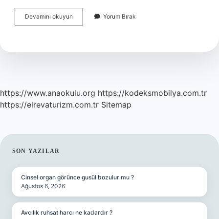
Türkler
Devamını okuyun
Yorum Bırak
İSviçrede
Ev
Alabilir
Mi
https://www.anaokulu.org
https://kodeksmobilya.com.tr
https://elrevaturizm.com.tr
Sitemap
SIDEBAR
SON YAZILAR
Cinsel organ görünce gusül bozulur mu ?
Ağustos 6, 2026
Avcılık ruhsat harcı ne kadardır ?