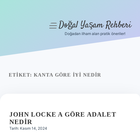
Doğal Yaşam Rehberi
menüyü
aç
Doğadan ilham alan pratik öneriler!
Anasayfa
Gizlilik Politikası
Yasal Uyarı
ETIKET:
KANTA GÖRE IYI NEDIR
Hakkımızda
JOHN LOCKE A GÖRE ADALET
NEDIR
Tarih: Kasım 14, 2024