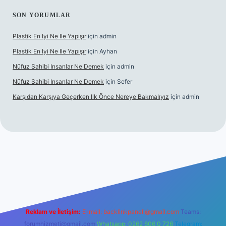
SON YORUMLAR
Plastik En Iyi Ne Ile Yapışır
için
admin
Plastik En Iyi Ne Ile Yapışır
için
Ayhan
Nüfuz Sahibi Insanlar Ne Demek
için
admin
Nüfuz Sahibi Insanlar Ne Demek
için
Sefer
Karşıdan Karşıya Geçerken Ilk Önce Nereye Bakmalıyız
için
admin
line
Reklam ve İletişim:
E-mail:
backlinkpaneli@gmail.com
Teams:
forumhizmeti@gmail.com
Whatsapp: 0262 606 0 726
Telegram: