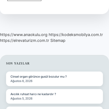
kolon
etkisi
ne
demek
https://www.anaokulu.org
https://kodeksmobilya.com.tr
https://elrevaturizm.com.tr
Sitemap
SIDEBAR
SON YAZILAR
Cinsel organ görünce gusül bozulur mu ?
Ağustos 6, 2026
Avcılık ruhsat harcı ne kadardır ?
Ağustos 5, 2026