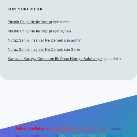
SON YORUMLAR
Plastik En Iyi Ne Ile Yapışır
için
admin
Plastik En Iyi Ne Ile Yapışır
için
Ayhan
Nüfuz Sahibi Insanlar Ne Demek
için
admin
Nüfuz Sahibi Insanlar Ne Demek
için
Sefer
Karşıdan Karşıya Geçerken Ilk Önce Nereye Bakmalıyız
için
admin
el giriş
tulipbet.online
Reklam ve İletişim:
E-mail:
backlinkpaneli@gmail.com
Teams:
forumhizmeti@gmail.com
Whatsapp: 0262 606 0 726
Telegram: