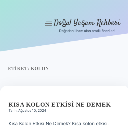
Doğal Yaşam Rehberi
menüyü
aç
Doğadan ilham alan pratik öneriler!
Anasayfa
Gizlilik Politikası
Yasal Uyarı
ETIKET:
KOLON
Hakkımızda
KISA KOLON ETKISI NE DEMEK
Tarih: Ağustos 10, 2024
Kısa Kolon Etkisi Ne Demek? Kısa kolon etkisi,