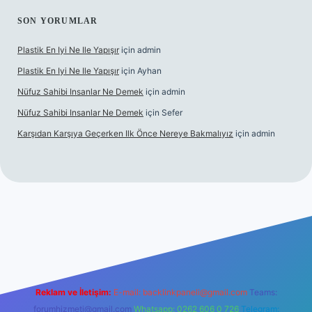
SON YORUMLAR
Plastik En Iyi Ne Ile Yapışır
için
admin
Plastik En Iyi Ne Ile Yapışır
için
Ayhan
Nüfuz Sahibi Insanlar Ne Demek
için
admin
Nüfuz Sahibi Insanlar Ne Demek
için
Sefer
Karşıdan Karşıya Geçerken Ilk Önce Nereye Bakmalıyız
için
admin
el giriş
tulipbet.online
Reklam ve İletişim:
E-mail:
backlinkpaneli@gmail.com
Teams:
forumhizmeti@gmail.com
Whatsapp: 0262 606 0 726
Telegram: