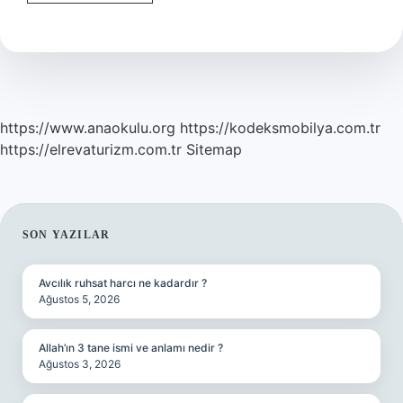
Alırken
Beden
Seçimi
Nasıl
Olmalı
https://www.anaokulu.org
https://kodeksmobilya.com.tr
https://elrevaturizm.com.tr
Sitemap
SIDEBAR
SON YAZILAR
Avcılık ruhsat harcı ne kadardır ?
Ağustos 5, 2026
Allah’ın 3 tane ismi ve anlamı nedir ?
Ağustos 3, 2026