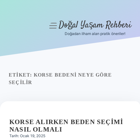
Doğal Yaşam Rehberi
menüyü
aç
Doğadan ilham alan pratik öneriler!
Anasayfa
Gizlilik Politikası
Yasal Uyarı
ETIKET:
KORSE BEDENI NEYE GÖRE
SEÇILIR
Hakkımızda
KORSE ALIRKEN BEDEN SEÇIMI
NASIL OLMALI
Tarih: Ocak 19, 2025