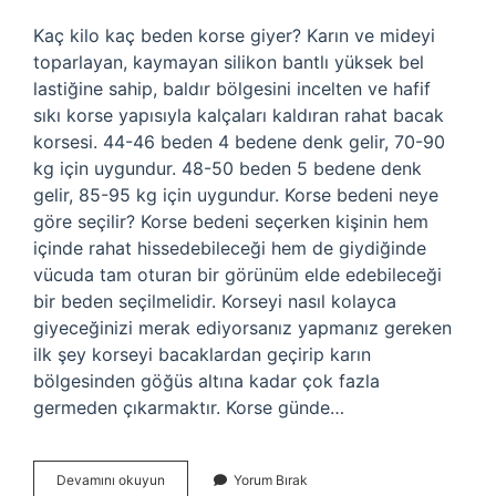
Kaç kilo kaç beden korse giyer? Karın ve mideyi
toparlayan, kaymayan silikon bantlı yüksek bel
lastiğine sahip, baldır bölgesini incelten ve hafif
sıkı korse yapısıyla kalçaları kaldıran rahat bacak
korsesi. 44-46 beden 4 bedene denk gelir, 70-90
kg için uygundur. 48-50 beden 5 bedene denk
gelir, 85-95 kg için uygundur. Korse bedeni neye
göre seçilir? Korse bedeni seçerken kişinin hem
içinde rahat hissedebileceği hem de giydiğinde
vücuda tam oturan bir görünüm elde edebileceği
bir beden seçilmelidir. Korseyi nasıl kolayca
giyeceğinizi merak ediyorsanız yapmanız gereken
ilk şey korseyi bacaklardan geçirip karın
bölgesinden göğüs altına kadar çok fazla
germeden çıkarmaktır. Korse günde…
Korse
Devamını okuyun
Yorum Bırak