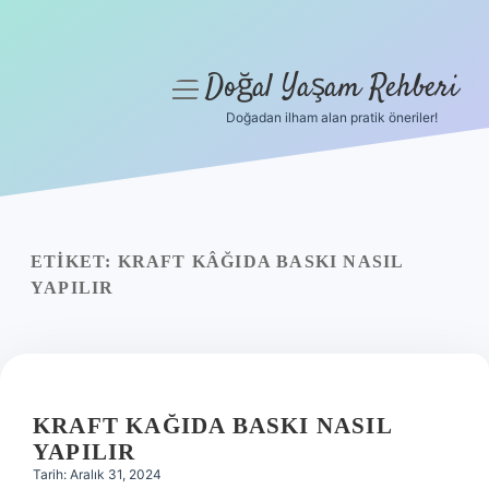
Doğal Yaşam Rehberi
menüyü
aç
Doğadan ilham alan pratik öneriler!
Anasayfa
Gizlilik Politikası
Yasal Uyarı
ETIKET:
KRAFT KÂĞIDA BASKI NASIL
YAPILIR
Hakkımızda
KRAFT KAĞIDA BASKI NASIL
YAPILIR
Tarih: Aralık 31, 2024