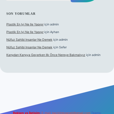
SON YORUMLAR
Plastik En Iyi Ne Ile Yapışır
için
admin
Plastik En Iyi Ne Ile Yapışır
için
Ayhan
Nüfuz Sahibi Insanlar Ne Demek
için
admin
Nüfuz Sahibi Insanlar Ne Demek
için
Sefer
Karşıdan Karşıya Geçerken Ilk Önce Nereye Bakmalıyız
için
admin
ne
Reklam ve İletişim:
E-mail:
backlinkpaneli@gmail.com
Teams: