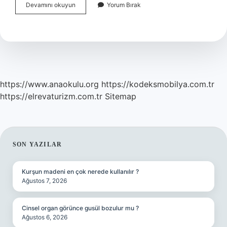
Kraft
Devamını okuyun
Yorum Bırak
Kağıda
Baskı
Nasıl
Yapılır
https://www.anaokulu.org
https://kodeksmobilya.com.tr
https://elrevaturizm.com.tr
Sitemap
SIDEBAR
SON YAZILAR
Kurşun madeni en çok nerede kullanılır ?
Ağustos 7, 2026
Cinsel organ görünce gusül bozulur mu ?
Ağustos 6, 2026