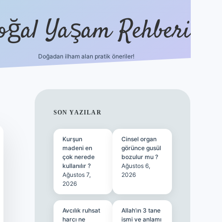
oğal Yaşam Rehberi
Doğadan ilham alan pratik öneriler!
hiltonbet güncel giriş
tuli
SIDEBAR
SON YAZILAR
Kurşun
Cinsel organ
madeni en
görünce gusül
çok nerede
bozulur mu ?
kullanılır ?
Ağustos 6,
Ağustos 7,
2026
2026
Avcılık ruhsat
Allah’ın 3 tane
harcı ne
ismi ve anlamı