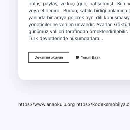
bölüş, paylaş) ve kuç (güç) bahşetmişti. Kün n
veya el denirdi. Budun; kabile birliği anlamına g
yanında bir araya gelerek aynı dili konuşmasıyl
yöneticilerine verilen unvandır. Avarlar, Göktür
günümüz valileri tarafından örneklendirilebilir. Yabg
Türk devletlerinde hükümdarlara…
Küç
Devamını okuyun
Yorum Bırak
Nedir
Kpss
https://www.anaokulu.org
https://kodeksmobilya.c