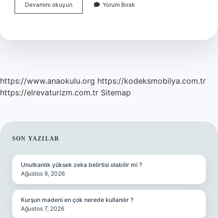
Bir
Devamını okuyun
Yorum Bırak
Toplumun
Kültürünün
Oluşmasında
Etkili
Olan
Unsurlar
Nelerdir
https://www.anaokulu.org
https://kodeksmobilya.com.tr
https://elrevaturizm.com.tr
Sitemap
SIDEBAR
SON YAZILAR
Unutkanlık yüksek zeka belirtisi olabilir mi ?
Ağustos 9, 2026
Kurşun madeni en çok nerede kullanılır ?
Ağustos 7, 2026