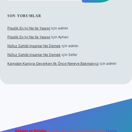
SON YORUMLAR
Plastik En Iyi Ne Ile Yapışır
için
admin
Plastik En Iyi Ne Ile Yapışır
için
Ayhan
Nüfuz Sahibi Insanlar Ne Demek
için
admin
Nüfuz Sahibi Insanlar Ne Demek
için
Sefer
Karşıdan Karşıya Geçerken Ilk Önce Nereye Bakmalıyız
için
admin
ltonbet güncel giriş
tulipbet.online
Reklam ve İletişim:
E-mail:
backlinkpaneli@gmail.com
Teams: