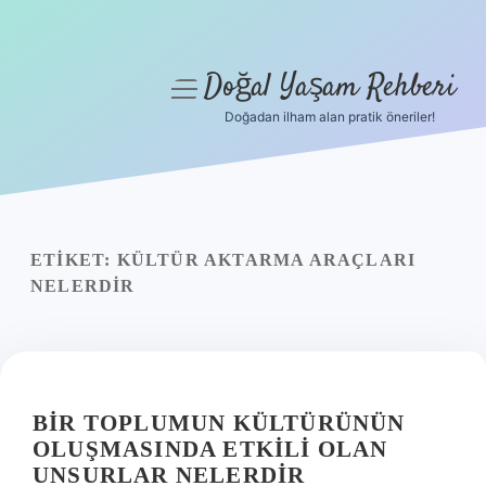
Doğal Yaşam Rehberi
menüyü
aç
Doğadan ilham alan pratik öneriler!
Anasayfa
Gizlilik Politikası
Yasal Uyarı
ETIKET:
KÜLTÜR AKTARMA ARAÇLARI
NELERDIR
Hakkımızda
BIR TOPLUMUN KÜLTÜRÜNÜN
OLUŞMASINDA ETKILI OLAN
UNSURLAR NELERDIR