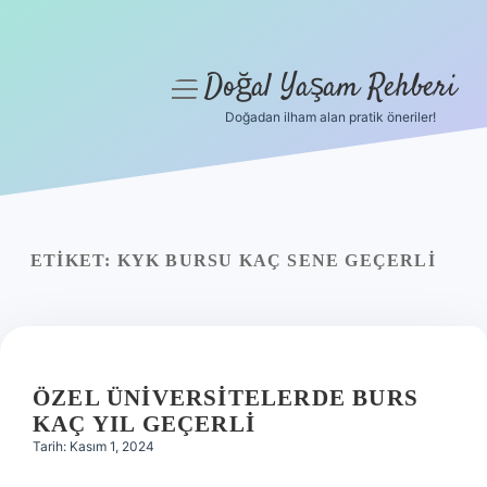
Doğal Yaşam Rehberi
menüyü
aç
Doğadan ilham alan pratik öneriler!
Anasayfa
Gizlilik Politikası
Yasal Uyarı
ETIKET:
KYK BURSU KAÇ SENE GEÇERLI
Hakkımızda
ÖZEL ÜNIVERSITELERDE BURS
KAÇ YIL GEÇERLI
Tarih: Kasım 1, 2024