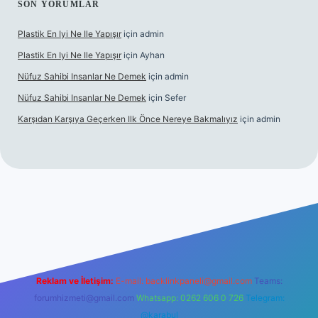
SON YORUMLAR
Plastik En Iyi Ne Ile Yapışır
için
admin
Plastik En Iyi Ne Ile Yapışır
için
Ayhan
Nüfuz Sahibi Insanlar Ne Demek
için
admin
Nüfuz Sahibi Insanlar Ne Demek
için
Sefer
Karşıdan Karşıya Geçerken Ilk Önce Nereye Bakmalıyız
için
admin
line
Reklam ve İletişim:
E-mail:
backlinkpaneli@gmail.com
Teams:
forumhizmeti@gmail.com
Whatsapp: 0262 606 0 726
Telegram:
@karabul