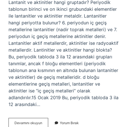
Lantanit ve aktinitler hangi gruptadır? Periyodik
tablonun birinci ve on ikinci grubundaki elementler
ile lantanitler ve aktinitler metaldir. Lantanitler
hangi periyotta bulunur? 6. periyodun iç geçiş
metallerine lantanitler (nadir toprak metalleri) ve 7.
periyodun iç geçiş metallerine aktinitler denir.
Lantanitler aktif metallerdir, aktinitler ise radyoaktif
metallerdir. Lantinitler ve aktinitler hangi blokta?
Bu, periyodik tabloda 3 ila 12 arasındaki grupları
tanımlar, ancak f bloğu elementleri (periyodik
tablonun ana kısmının en altında bulunan lantanitler
ve aktinitler) de geçiş metalleridir. d bloğu
elementlerine geçiş metalleri, lantanitler ve
aktinitler ise “iç geçiş metalleri” olarak
adlandırılır.15 Ocak 2019 Bu, periyodik tabloda 3 ila
12 arasındaki…
Lantanitler
Devamını okuyun
Yorum Bırak