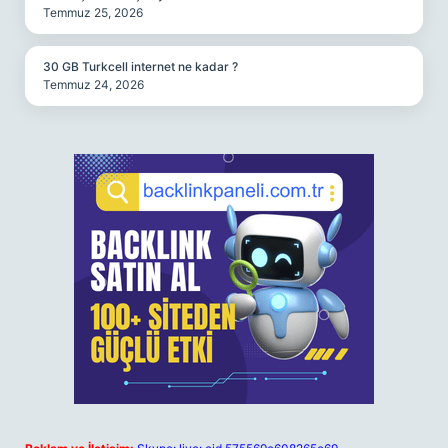
Temmuz 25, 2026
30 GB Turkcell internet ne kadar ?
Temmuz 24, 2026