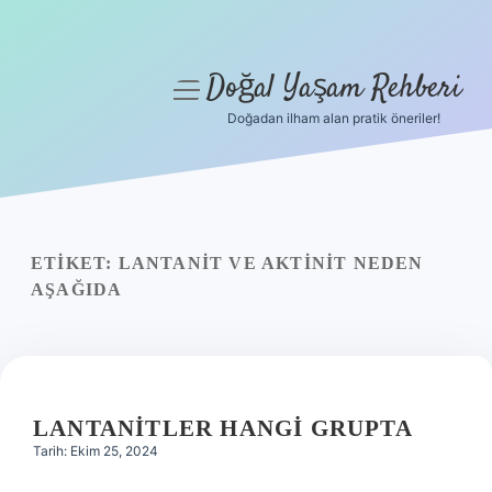
Doğal Yaşam Rehberi
menüyü
aç
Doğadan ilham alan pratik öneriler!
Anasayfa
Gizlilik Politikası
Yasal Uyarı
ETIKET:
LANTANIT VE AKTINIT NEDEN
AŞAĞIDA
Hakkımızda
LANTANITLER HANGI GRUPTA
Tarih: Ekim 25, 2024