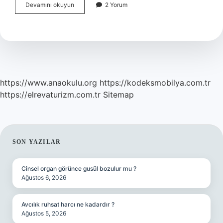
Hukuk
Devamını okuyun
2 Yorum
dilinde
zımni
ne
demek
https://www.anaokulu.org
https://kodeksmobilya.com.tr
https://elrevaturizm.com.tr
Sitemap
SIDEBAR
SON YAZILAR
Cinsel organ görünce gusül bozulur mu ?
Ağustos 6, 2026
Avcılık ruhsat harcı ne kadardır ?
Ağustos 5, 2026