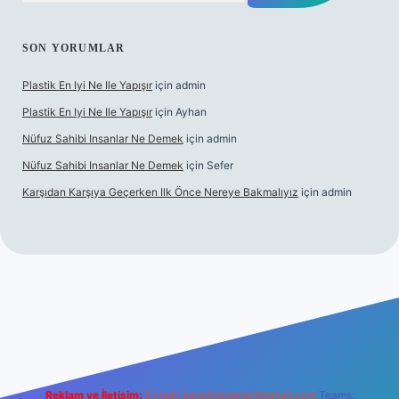
SON YORUMLAR
Plastik En Iyi Ne Ile Yapışır
için
admin
Plastik En Iyi Ne Ile Yapışır
için
Ayhan
Nüfuz Sahibi Insanlar Ne Demek
için
admin
Nüfuz Sahibi Insanlar Ne Demek
için
Sefer
Karşıdan Karşıya Geçerken Ilk Önce Nereye Bakmalıyız
için
admin
ine
Reklam ve İletişim:
E-mail:
backlinkpaneli@gmail.com
Teams: