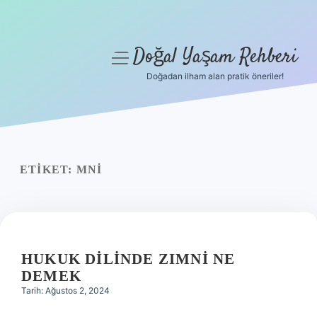
Doğal Yaşam Rehberi
menüyü
aç
Doğadan ilham alan pratik öneriler!
Anasayfa
Gizlilik Politikası
Yasal Uyarı
ETIKET:
MNI
Hakkımızda
HUKUK DILINDE ZIMNI NE
DEMEK
Tarih: Ağustos 2, 2024