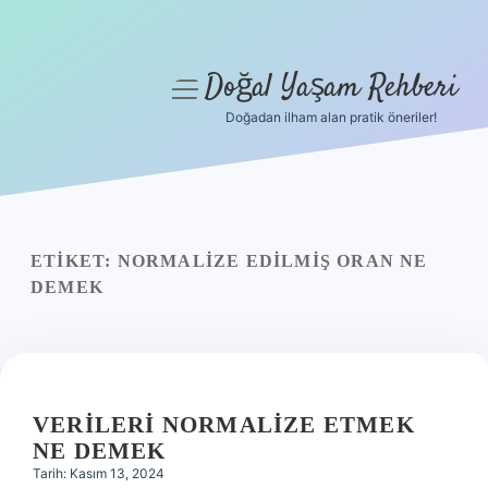
Doğal Yaşam Rehberi
menüyü
aç
Doğadan ilham alan pratik öneriler!
Anasayfa
Gizlilik Politikası
Yasal Uyarı
ETIKET:
NORMALIZE EDILMIŞ ORAN NE
DEMEK
Hakkımızda
VERILERI NORMALIZE ETMEK
NE DEMEK
Tarih: Kasım 13, 2024