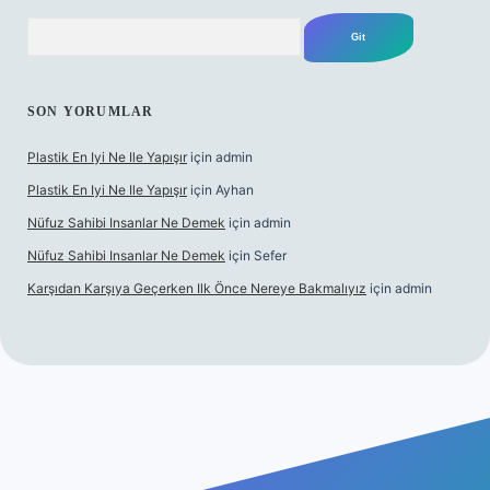
Arama
SON YORUMLAR
Plastik En Iyi Ne Ile Yapışır
için
admin
Plastik En Iyi Ne Ile Yapışır
için
Ayhan
Nüfuz Sahibi Insanlar Ne Demek
için
admin
Nüfuz Sahibi Insanlar Ne Demek
için
Sefer
Karşıdan Karşıya Geçerken Ilk Önce Nereye Bakmalıyız
için
admin
ne