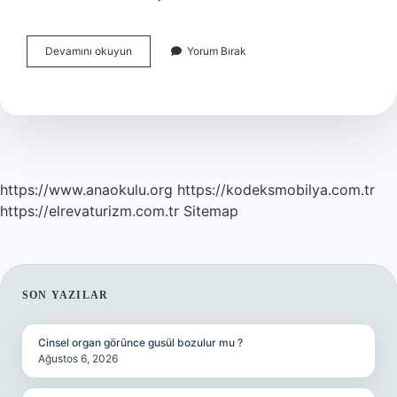
Verileri
Devamını okuyun
Yorum Bırak
Normalize
Etmek
Ne
Demek
https://www.anaokulu.org
https://kodeksmobilya.com.tr
https://elrevaturizm.com.tr
Sitemap
SIDEBAR
SON YAZILAR
Cinsel organ görünce gusül bozulur mu ?
Ağustos 6, 2026