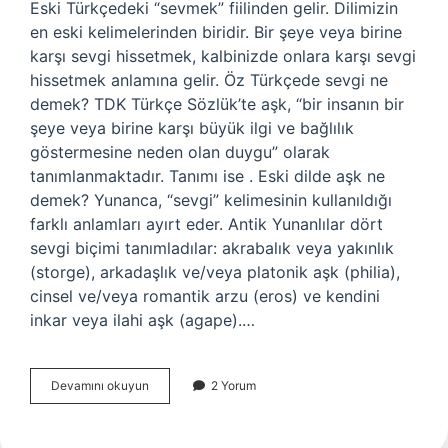
Eski Türkçedeki “sevmek” fiilinden gelir. Dilimizin
en eski kelimelerinden biridir. Bir şeye veya birine
karşı sevgi hissetmek, kalbinizde onlara karşı sevgi
hissetmek anlamına gelir. Öz Türkçede sevgi ne
demek? TDK Türkçe Sözlük’te aşk, “bir insanın bir
şeye veya birine karşı büyük ilgi ve bağlılık
göstermesine neden olan duygu” olarak
tanımlanmaktadır. Tanımı ise . Eski dilde aşk ne
demek? Yunanca, “sevgi” kelimesinin kullanıldığı
farklı anlamları ayırt eder. Antik Yunanlılar dört
sevgi biçimi tanımladılar: akrabalık veya yakınlık
(storge), arkadaşlık ve/veya platonik aşk (philia),
cinsel ve/veya romantik arzu (eros) ve kendini
inkar veya ilahi aşk (agape).…
Eski
Devamını okuyun
2 Yorum
Türkçe
Sevgi
Ne