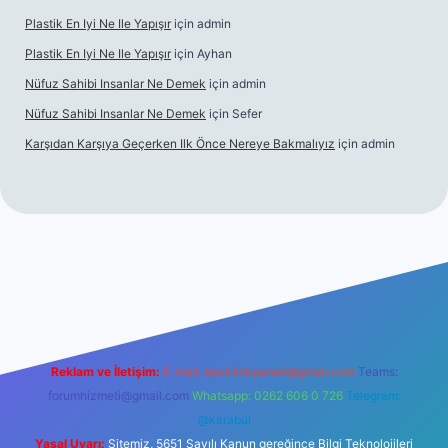
Plastik En Iyi Ne Ile Yapışır
için
admin
Plastik En Iyi Ne Ile Yapışır
için
Ayhan
Nüfuz Sahibi Insanlar Ne Demek
için
admin
Nüfuz Sahibi Insanlar Ne Demek
için
Sefer
Karşıdan Karşıya Geçerken Ilk Önce Nereye Bakmalıyız
için
admin
el giriş
tulipbet.online
Reklam ve İletişim:
E-mail:
backlinkpaneli@gmail.com
Teams:
forumhizmeti@gmail.com
Whatsapp: 0262 606 0 726
Telegram:
@karabul
Yasal Uyarı:
Sitemiz, 5651 Sayılı Kanun gereğince Bilgi Teknolojileri