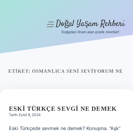
Doğal Yaşam Rehberi
menüyü
aç
Doğadan ilham alan pratik öneriler!
Anasayfa
Gizlilik Politikası
Yasal Uyarı
ETIKET:
OSMANLICA SENI SEVIYORUM NE
Hakkımızda
ESKI TÜRKÇE SEVGI NE DEMEK
Tarih: Eylül 8, 2024
Eski Türkçede sevmek ne demek? Konuşma. “Aşk”