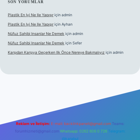
SON YORUMLAR
Plastik En Iyi Ne Ile Yapışır
için
admin
Plastik En Iyi Ne Ile Yapışır
için
Ayhan
Nüfuz Sahibi Insanlar Ne Demek
için
admin
Nüfuz Sahibi Insanlar Ne Demek
için
Sefer
Karşıdan Karşıya Geçerken Ilk Önce Nereye Bakmalıyız
için
admin
el giriş
tulipbet.online
Reklam ve İletişim:
E-mail:
backlinkpaneli@gmail.com
Teams:
forumhizmeti@gmail.com
Whatsapp: 0262 606 0 726
Telegram:
@karabul