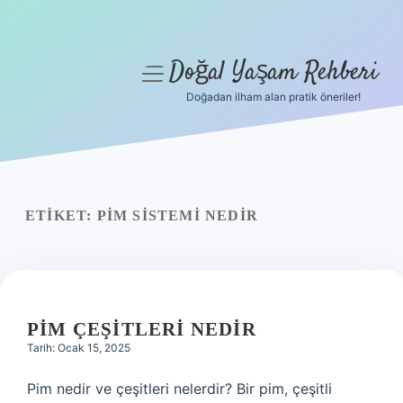
Doğal Yaşam Rehberi
menüyü
aç
Doğadan ilham alan pratik öneriler!
Anasayfa
Gizlilik Politikası
Yasal Uyarı
ETIKET:
PIM SISTEMI NEDIR
Hakkımızda
PIM ÇEŞITLERI NEDIR
Tarih: Ocak 15, 2025
Pim nedir ve çeşitleri nelerdir? Bir pim, çeşitli