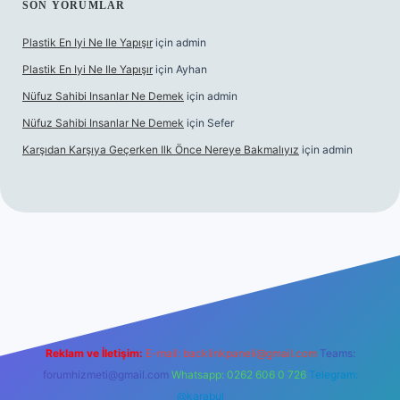
SON YORUMLAR
Plastik En Iyi Ne Ile Yapışır
için
admin
Plastik En Iyi Ne Ile Yapışır
için
Ayhan
Nüfuz Sahibi Insanlar Ne Demek
için
admin
Nüfuz Sahibi Insanlar Ne Demek
için
Sefer
Karşıdan Karşıya Geçerken Ilk Önce Nereye Bakmalıyız
için
admin
line
Reklam ve İletişim:
E-mail:
backlinkpaneli@gmail.com
Teams:
forumhizmeti@gmail.com
Whatsapp: 0262 606 0 726
Telegram:
@karabul