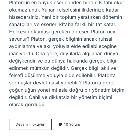
Platon’un en büyük eserlerinden biridir. Kitabı okur
okumaz antik Yunan felsefesini iliklerinize kadar
hissedersiniz. Yeni bir toplum yaratırken dönemin
sanatçıları ve eserleri kitaba farklı bir tat katar.
Herkesin okuması gereken bir eser. Platon neyi
savunur? Platon, gerçek bilginin ancak ruhsal
aydınlanma ve akıl yoluyla elde edilebileceğine
inanıyordu. Ona göre, duyularla algılanan dünya
değişkendir ve bu dünya hakkında gerçek bilgi
edinmek mümkün değildir. Gerçek bilgi, akıl ve
felsefi düşünme yoluyla elde edilebilir. Platon’a
sormuşlar devlet nasıl yönetilir? Platon’a göre,
çoğunluğun yönetimi asla doğru bir yönetim biçimi
değildir. Cahil ve dikkatsiz bir yönetim biçimi
olarak gördüğü…
Platon
Devamını okuyun
10 Yorum
Devlet
Ne