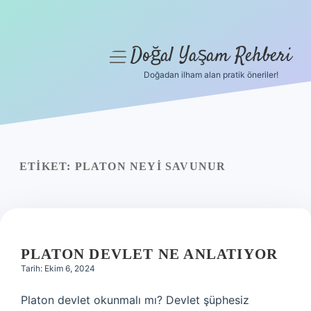
Doğal Yaşam Rehberi
menüyü
aç
Doğadan ilham alan pratik öneriler!
Anasayfa
Gizlilik Politikası
Yasal Uyarı
ETIKET:
PLATON NEYI SAVUNUR
Hakkımızda
PLATON DEVLET NE ANLATIYOR
Tarih: Ekim 6, 2024
Platon devlet okunmalı mı? Devlet şüphesiz