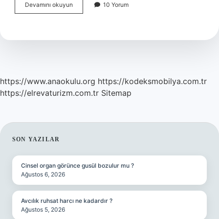
Canlı
Devamını okuyun
10 Yorum
Hayvan
Görmek
Ne
Anlama
Gelir
https://www.anaokulu.org
https://kodeksmobilya.com.tr
https://elrevaturizm.com.tr
Sitemap
SIDEBAR
SON YAZILAR
Cinsel organ görünce gusül bozulur mu ?
Ağustos 6, 2026
Avcılık ruhsat harcı ne kadardır ?
Ağustos 5, 2026