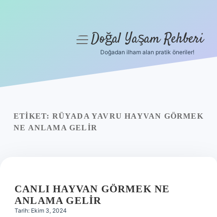
Doğal Yaşam Rehberi
menüyü
aç
Doğadan ilham alan pratik öneriler!
Anasayfa
Gizlilik Politikası
Yasal Uyarı
ETIKET:
RÜYADA YAVRU HAYVAN GÖRMEK
NE ANLAMA GELIR
Hakkımızda
CANLI HAYVAN GÖRMEK NE
ANLAMA GELIR
Tarih: Ekim 3, 2024