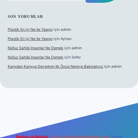
SON YORUMLAR
Plastik En Iyi Ne Ile Yapışır
için
admin
Plastik En Iyi Ne Ile Yapışır
için
Ayhan
Nüfuz Sahibi Insanlar Ne Demek
için
admin
Nüfuz Sahibi Insanlar Ne Demek
için
Sefer
Karşıdan Karşıya Geçerken Ilk Önce Nereye Bakmalıyız
için
admin
el giriş
tulipbet.online
Reklam ve İletişim:
E-mail:
backlinkpaneli@gmail.com
Teams: