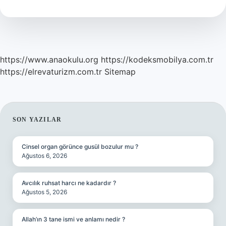
Toy
Ne
Demek
https://www.anaokulu.org
https://kodeksmobilya.com.tr
https://elrevaturizm.com.tr
Sitemap
SIDEBAR
SON YAZILAR
Cinsel organ görünce gusül bozulur mu ?
Ağustos 6, 2026
Avcılık ruhsat harcı ne kadardır ?
Ağustos 5, 2026
Allah’ın 3 tane ismi ve anlamı nedir ?