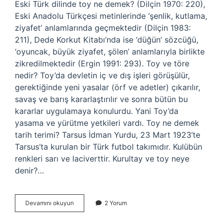
Eski Türk dilinde toy ne demek? (Dilçin 1970: 220),
Eski Anadolu Türkçesi metinlerinde ‘şenlik, kutlama,
ziyafet’ anlamlarında geçmektedir (Dilçin 1983:
211), Dede Korkut Kitabı’nda ise ‘düğün’ sözcüğü,
‘oyuncak, büyük ziyafet, şölen’ anlamlarıyla birlikte
zikredilmektedir (Ergin 1991: 293). Toy ve töre
nedir? Toy’da devletin iç ve dış işleri görüşülür,
gerektiğinde yeni yasalar (örf ve adetler) çıkarılır,
savaş ve barış kararlaştırılır ve sonra bütün bu
kararlar uygulamaya konulurdu. Yani Toy’da
yasama ve yürütme yetkileri vardı. Toy ne demek
tarih terimi? Tarsus İdman Yurdu, 23 Mart 1923’te
Tarsus’ta kurulan bir Türk futbol takımıdır. Kulübün
renkleri sarı ve laciverttir. Kurultay ve toy neye
denir?…
Ilk
Devamını okuyun
2 Yorum
Türk
Devletlerinde