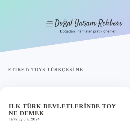
Doğal Yaşam Rehberi
menüyü
aç
Doğadan ilham alan pratik öneriler!
Anasayfa
Gizlilik Politikası
Yasal Uyarı
ETIKET:
TOYS TÜRKÇESI NE
Hakkımızda
ILK TÜRK DEVLETLERINDE TOY
NE DEMEK
Tarih: Eylül 8, 2024