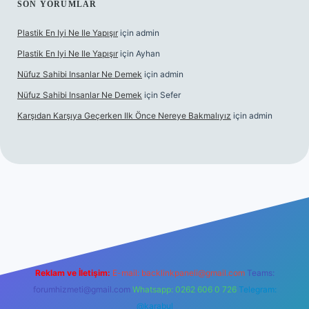
SON YORUMLAR
Plastik En Iyi Ne Ile Yapışır
için
admin
Plastik En Iyi Ne Ile Yapışır
için
Ayhan
Nüfuz Sahibi Insanlar Ne Demek
için
admin
Nüfuz Sahibi Insanlar Ne Demek
için
Sefer
Karşıdan Karşıya Geçerken Ilk Önce Nereye Bakmalıyız
için
admin
line
Reklam ve İletişim:
E-mail:
backlinkpaneli@gmail.com
Teams:
forumhizmeti@gmail.com
Whatsapp: 0262 606 0 726
Telegram:
@karabul