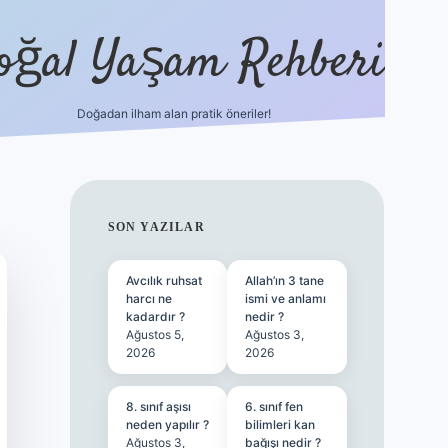
oğal Yaşam Rehberi
Doğadan ilham alan pratik öneriler!
hiltonbet güncel giriş
tulipbet.online
SIDEBAR
SON YAZILAR
Avcılık ruhsat
Allah’ın 3 tane
harcı ne
ismi ve anlamı
kadardır ?
nedir ?
Ağustos 5,
Ağustos 3,
2026
2026
8. sınıf aşısı
6. sınıf fen
neden yapılır ?
bilimleri kan
Ağustos 3,
bağışı nedir ?