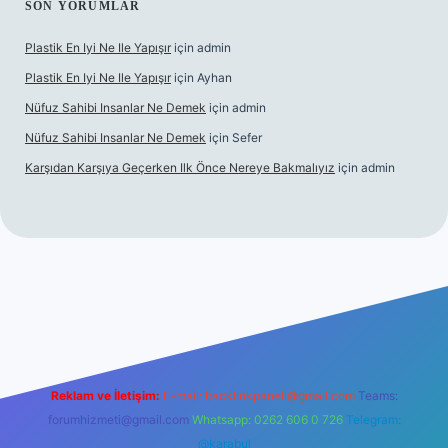
SON YORUMLAR
Plastik En Iyi Ne Ile Yapışır
için
admin
Plastik En Iyi Ne Ile Yapışır
için
Ayhan
Nüfuz Sahibi Insanlar Ne Demek
için
admin
Nüfuz Sahibi Insanlar Ne Demek
için
Sefer
Karşıdan Karşıya Geçerken Ilk Önce Nereye Bakmalıyız
için
admin
line
Reklam ve İletişim:
E-mail:
backlinkpaneli@gmail.com
Teams:
forumhizmeti@gmail.com
Whatsapp: 0262 606 0 726
Telegram:
@karabul