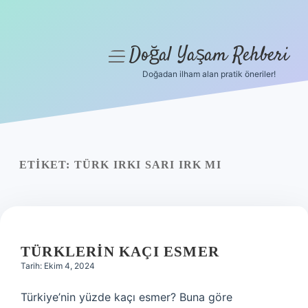
Doğal Yaşam Rehberi
menüyü
aç
Doğadan ilham alan pratik öneriler!
Anasayfa
Gizlilik Politikası
Yasal Uyarı
ETIKET:
TÜRK IRKI SARI IRK MI
Hakkımızda
TÜRKLERIN KAÇI ESMER
Tarih: Ekim 4, 2024
Türkiye’nin yüzde kaçı esmer? Buna göre